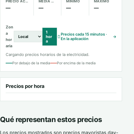
PRECIO ACTUAL
MEDIA DEL DÍA
MÍNIMO
MÁXIMO
—
—
—
—
Zon
1
a
Precios cada 15 minutos ·
hor
→
En la aplicación
hor
a
aria
Cargando precios horarios de la electricidad.
Por debajo de la media
Por encima de la media
Precios por hora
Qué representan estos precios
Los precios mostrados son precios mayoristas day-