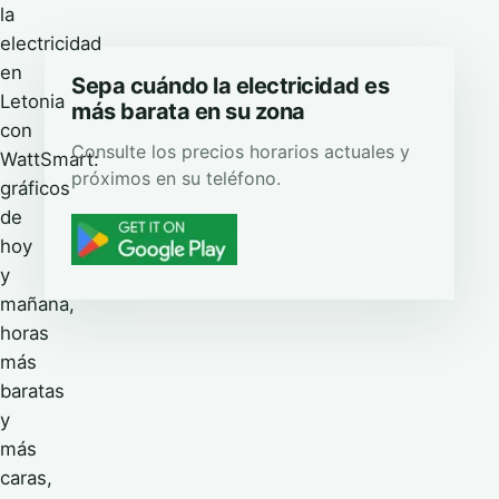
la
electricidad
en
Sepa cuándo la electricidad es
Letonia
más barata en su zona
con
Consulte los precios horarios actuales y
WattSmart:
próximos en su teléfono.
gráficos
de
hoy
y
mañana,
horas
más
baratas
y
más
caras,