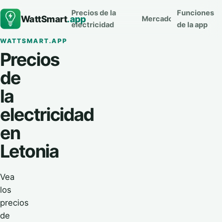
Precios de la
Funciones
WattSmart
.app
Mercados
electricidad
de la app
WATTSMART.APP
Precios
de
la
electricidad
en
Letonia
Vea
los
precios
de