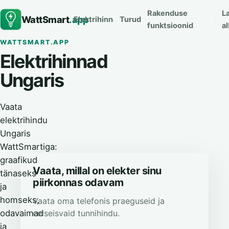
Rakenduse
L
WattSmart
.app
Elektrihinnad
Turud
funktsioonid
al
WATTSMART.APP
Elektrihinnad
Ungaris
Vaata
elektrihindu
Ungaris
WattSmartiga:
graafikud
Vaata, millal on elekter sinu
tänaseks
piirkonnas odavam
ja
homseks,
Vaata oma telefonis praeguseid ja
eelseisvaid tunnihindu.
odavaimad
ja