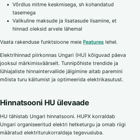
Võrdlus mitme keskmisega, sh kohandatud
tasemega
Valikuline maksude ja lisatasude lisamine, et
hinnad oleksid arvele lähemal
Vaata rakenduse funktsioone meie
Features
lehel.
Elektrihinnad piirkonnas Ungari (HU) kõiguvad päeva
jooksul märkimisväärselt. Tunnipõhiste trendide ja
lühiajaliste hinnaintervallide jälgimine aitab paremini
mõista turu käitumist ja optimeerida elektrikasutust.
Hinnatsooni HU ülevaade
HU tähistab Ungari hinnatsooni. HUPX korraldab
Ungari organiseeritud elektri hetketurgu ja omab riigi
määratud elektriturukorraldaja tegevusluba.