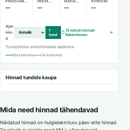
PRAEGUNE HIND
PÄEVA KESKMINE
MADALAIM
KÕRGEIM
—
—
—
—
Ajav
1
15 minuti hinnad ·
öön
→
tund
Rakenduses
d
Tunnipõhiste elektrihindade laadimine.
Alla keskmise
Üle keskmise
Hinnad tundide kaupa
Mida need hinnad tähendavad
Näidatud hinnad on hulgielektrituru päev-ette hinnad.