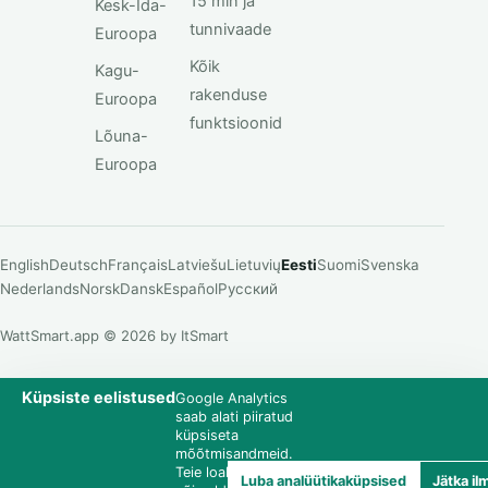
15 min ja
Kesk-Ida-
tunnivaade
Euroopa
Kõik
Kagu-
rakenduse
Euroopa
funktsioonid
Lõuna-
Euroopa
English
Deutsch
Français
Latviešu
Lietuvių
Eesti
Suomi
Svenska
Nederlands
Norsk
Dansk
Español
Русский
WattSmart.app © 2026 by ItSmart
Küpsiste eelistused
Google Analytics
saab alati piiratud
küpsiseta
mõõtmisandmeid.
Teie loal
Luba analüütikaküpsised
Jätka il