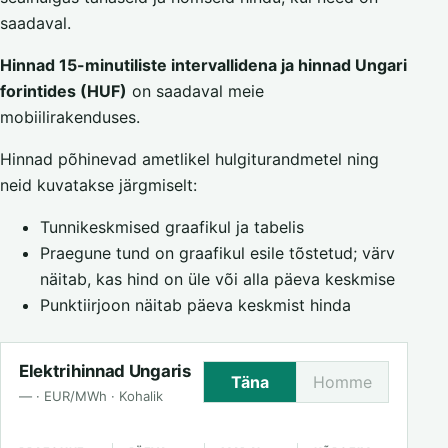
saadaval.
Hinnad 15-minutiliste intervallidena ja hinnad Ungari
forintides (HUF)
on saadaval meie
mobiilirakenduses.
Hinnad põhinevad ametlikel hulgiturandmetel ning
neid kuvatakse järgmiselt:
Tunnikeskmised graafikul ja tabelis
Praegune tund on graafikul esile tõstetud; värv
näitab, kas hind on üle või alla päeva keskmise
Punktiirjoon näitab päeva keskmist hinda
Elektrihinnad Ungaris
Täna
Homme
— · EUR/MWh · Kohalik