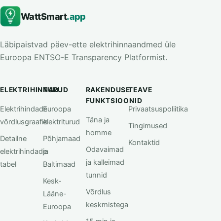
WattSmart
.app
Läbipaistvad päev-ette elektrihinnaandmed üle
Euroopa ENTSO-E Transparency Platformist.
ELEKTRIHINNAD
TURUD
RAKENDUSE
TEAVE
FUNKTSIOONID
Elektrihindade
Euroopa
Privaatsuspoliitika
Täna ja
võrdlusgraafik
elektriturud
Tingimused
homme
Detailne
Põhjamaad
Kontaktid
Odavaimad
elektrihindade
ja
ja kalleimad
tabel
Baltimaad
tunnid
Kesk-
Võrdlus
Lääne-
keskmistega
Euroopa