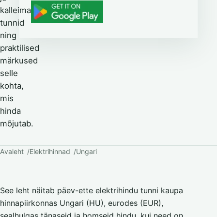
kalleimad
tunnid
ning
praktilised
märkused
selle
kohta,
mis
hinda
mõjutab.
Avaleht
Elektrihinnad
Ungari
See leht näitab päev-ette elektrihindu tunni kaupa
hinnapiirkonnas Ungari (HU), eurodes (EUR),
sealhulgas tänaseid ja homseid hindu, kui need on