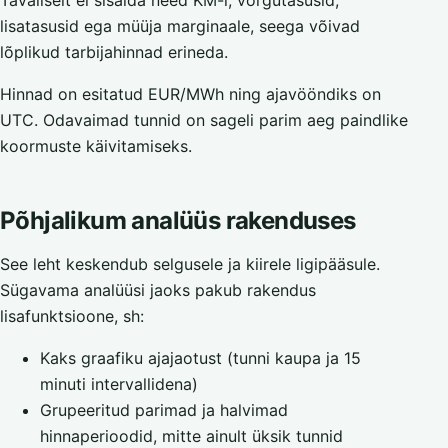
Tavaliselt ei sisalda need KM-i, võrgutasusid,
lisatasusid ega müüja marginaale, seega võivad
lõplikud tarbijahinnad erineda.
Hinnad on esitatud EUR/MWh ning ajavööndiks on
UTC. Odavaimad tunnid on sageli parim aeg paindlike
koormuste käivitamiseks.
Põhjalikum analüüs rakenduses
See leht keskendub selgusele ja kiirele ligipääsule.
Sügavama analüüsi jaoks pakub rakendus
lisafunktsioone, sh:
Kaks graafiku ajajaotust (tunni kaupa ja 15
minuti intervallidena)
Grupeeritud parimad ja halvimad
hinnaperioodid, mitte ainult üksik tunnid