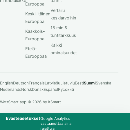
hintataulukko
tunnit
Eurooppa
Vertailu
Keski-itäinen
keskiarvoihin
Eurooppa
15 min &
Kaakkois-
tuntitarkkuus
Eurooppa
Kaikki
Etelä-
ominaisuudet
Eurooppaa
English
Deutsch
Français
Latviešu
Lietuvių
Eesti
Suomi
Svenska
Nederlands
Norsk
Dansk
Español
Русский
WattSmart.app © 2026 by ItSmart
Evästeasetukset
Google Analytics
vastaanottaa aina
rajattuja