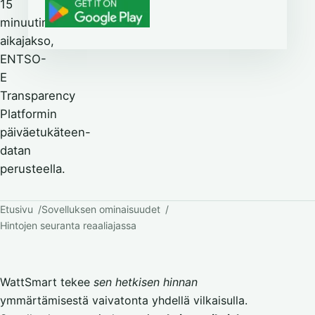
15
minuutin
aikajakso,
ENTSO-
E
Transparency
Platformin
päiväetukäteen-
datan
perusteella.
Etusivu
Sovelluksen ominaisuudet
Hintojen seuranta reaaliajassa
WattSmart tekee
sen hetkisen hinnan
ymmärtämisestä vaivatonta yhdellä vilkaisulla.