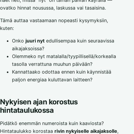
näet heti, missä “nyt” on tämän päivän käyrällä —
ovatko hinnat nousussa, laskussa vai tasaisina.
Tämä auttaa vastaamaan nopeasti kysymyksiin,
kuten:
Onko
juuri nyt
edullisempaa kuin seuraavissa
aikajaksoissa?
Olemmeko nyt matalalla/tyypillisellä/korkealla
tasolla verrattuna muuhun päivään?
Kannattaako odottaa ennen kuin käynnistää
paljon energiaa kuluttavan laitteen?
Nykyisen ajan korostus
hintataulukossa
Pidätkö enemmän numeroista kuin kaaviosta?
Hintataulukko korostaa
rivin nykyiselle aikajaksolle
,