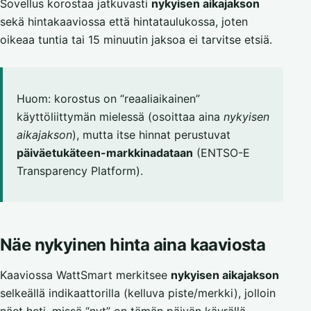
Sovellus korostaa jatkuvasti
nykyisen aikajakson
sekä hintakaaviossa että hintataulukossa, joten
oikeaa tuntia tai 15 minuutin jaksoa ei tarvitse etsiä.
Huom: korostus on “reaaliaikainen”
käyttöliittymän mielessä (osoittaa aina
nykyisen
aikajakson
), mutta itse hinnat perustuvat
päiväetukäteen-markkinadataan
(ENTSO-E
Transparency Platform).
Näe nykyinen hinta aina kaaviosta
Kaaviossa WattSmart merkitsee
nykyisen aikajakson
selkeällä indikaattorilla (kelluva piste/merkki), jolloin