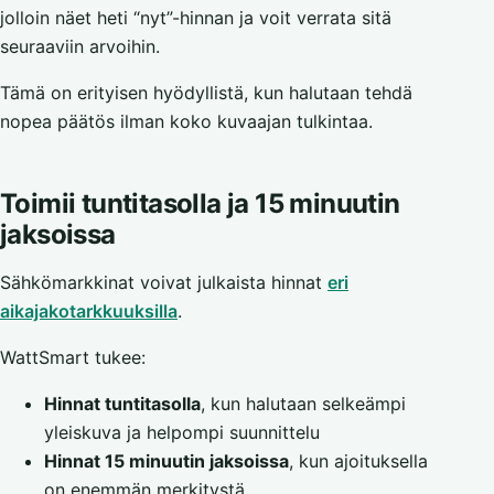
jolloin näet heti “nyt”-hinnan ja voit verrata sitä
seuraaviin arvoihin.
Tämä on erityisen hyödyllistä, kun halutaan tehdä
nopea päätös ilman koko kuvaajan tulkintaa.
Toimii tuntitasolla ja 15 minuutin
jaksoissa
Sähkömarkkinat voivat julkaista hinnat
eri
aikajakotarkkuuksilla
.
WattSmart tukee:
Hinnat tuntitasolla
, kun halutaan selkeämpi
yleiskuva ja helpompi suunnittelu
Hinnat 15 minuutin jaksoissa
, kun ajoituksella
on enemmän merkitystä