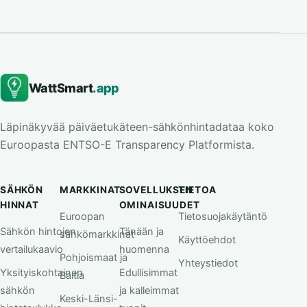
WattSmart
.app
Läpinäkyvää päiväetukäteen-sähkönhintadataa koko
Euroopasta ENTSO-E Transparency Platformista.
SÄHKÖN
MARKKINAT
SOVELLUKSEN
TIETOA
HINNAT
OMINAISUUDET
Euroopan
Tietosuojakäytäntö
Sähkön hintojen
Tänään ja
sähkömarkkinat
Käyttöehdot
vertailukaavio
huomenna
Pohjoismaat ja
Yhteystiedot
Yksityiskohtainen
Edullisimmat
Baltia
sähkön
ja kalleimmat
Keski-Länsi-