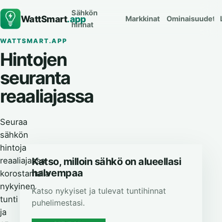
Sähkön
WattSmart
.app
Markkinat
Ominaisuudet
hinnat
WATTSMART.APP
Hintojen
seuranta
reaaliajassa
Seuraa
sähkön
hintoja
reaaliajassa
Katso, milloin sähkö on alueellasi
halvempaa
korostamalla
nykyinen
Katso nykyiset ja tulevat tuntihinnat
tunti
puhelimestasi.
ja