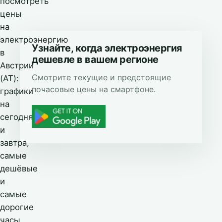
посмотреть
цены
на
электроэнергию
Узнайте, когда электроэнергия
в
дешевле в вашем регионе
Австрии
Смотрите текущие и предстоящие
(AT):
почасовые цены на смартфоне.
графики
на
сегодня
и
завтра,
самые
дешёвые
и
самые
дорогие
часы,