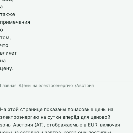
а
также
примечания
о
том,
что
влияет
на
цену.
Главная
Цены на электроэнергию
Австрия
На этой странице показаны почасовые цены на
электроэнергию на сутки вперёд для ценовой
зоны Австрия (AT), отображаемые в EUR, включая
цены на сегодня и завтра, когда они доступны.