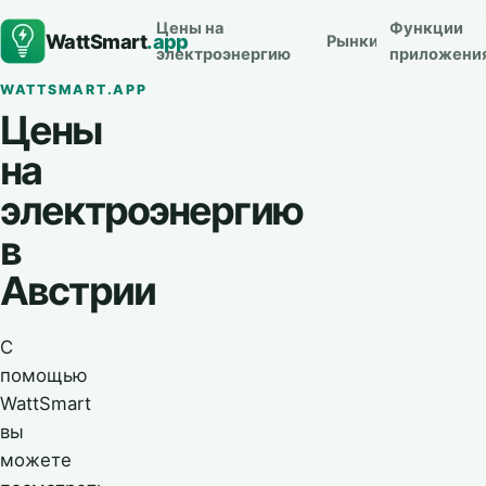
Цены на
Функции
WattSmart
.app
Рынки
электроэнергию
приложени
WATTSMART.APP
Цены
на
электроэнергию
в
Австрии
С
помощью
WattSmart
вы
можете