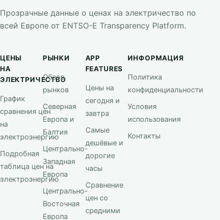
Прозрачные данные о ценах на электричество по
всей Европе от ENTSO-E Transparency Platform.
ЦЕНЫ
РЫНКИ
APP
ИНФОРМАЦИЯ
НА
FEATURES
Обзор
Политика
ЭЛЕКТРИЧЕСТВО
Цены на
рынков
конфиденциальности
График
сегодня и
Северная
Условия
сравнения цен
завтра
Европа и
использования
на
Самые
Балтия
Контакты
электроэнергию
дешёвые и
Центрально-
Подробная
дорогие
Западная
таблица цен на
часы
Европа
электроэнергию
Сравнение
Центрально-
цен со
Восточная
средними
Европа