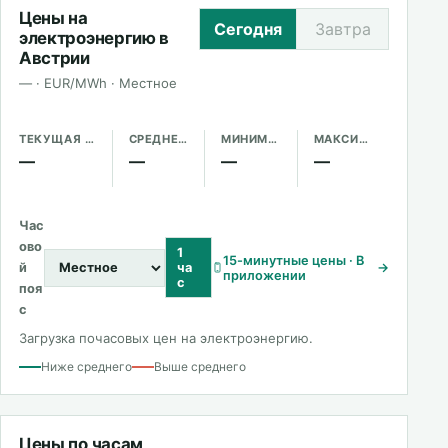
Цены на
Сегодня
Завтра
электроэнергию в
Австрии
— · EUR/MWh · Местное
ТЕКУЩАЯ ЦЕНА
СРЕДНЕЕ ЗА ДЕНЬ
МИНИМУМ
МАКСИМУМ
—
—
—
—
Час
ово
1
15-минутные цены · В
й
ча
→
приложении
с
поя
с
Загрузка почасовых цен на электроэнергию.
Ниже среднего
Выше среднего
Цены по часам