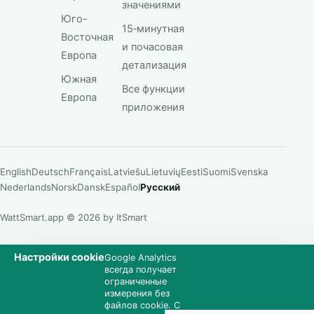
значениями
Юго-
15‑минутная
Восточная
и почасовая
Европа
детализация
Южная
Все функции
Европа
приложения
English
Deutsch
Français
Latviešu
Lietuvių
Eesti
Suomi
Svenska
Nederlands
Norsk
Dansk
Español
Русский
WattSmart.app © 2026 by ItSmart
Настройки cookie
Google Analytics
всегда получает
ограниченные
измерения без
файлов cookie. С