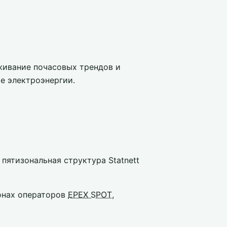
живание почасовых трендов и
е электроэнергии.
пятизональная структура Statnett
онах операторов
EPEX SPOT
,