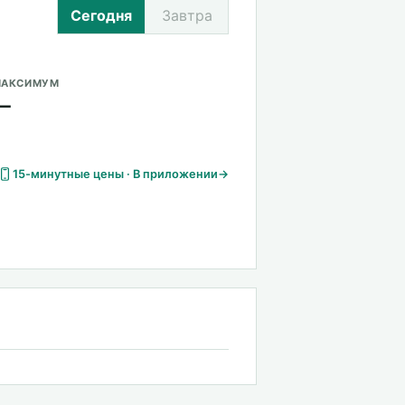
Сегодня
Завтра
АКСИМУМ
—
15-минутные цены · В приложении
→