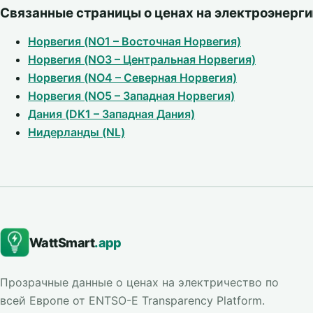
Связанные страницы о ценах на электроэнерг
Норвегия (NO1 – Восточная Норвегия)
Норвегия (NO3 – Центральная Норвегия)
Норвегия (NO4 – Северная Норвегия)
Норвегия (NO5 – Западная Норвегия)
Дания (DK1 – Западная Дания)
Нидерланды (NL)
WattSmart
.app
Прозрачные данные о ценах на электричество по
всей Европе от ENTSO-E Transparency Platform.