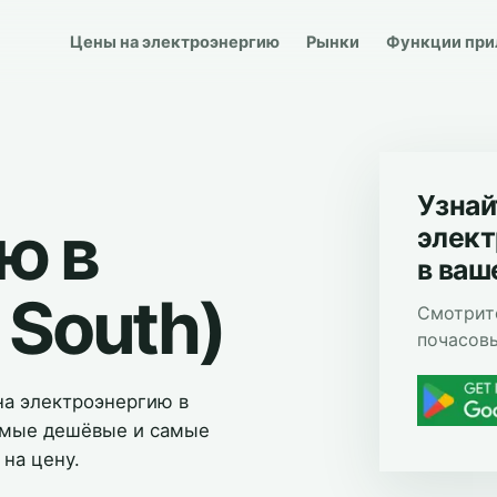
Цены на электроэнергию
Рынки
Функции пр
Узнай
ю в
элект
в ваш
 South)
Смотрит
почасовы
а электроэнергию в
самые дешёвые и самые
 на цену.