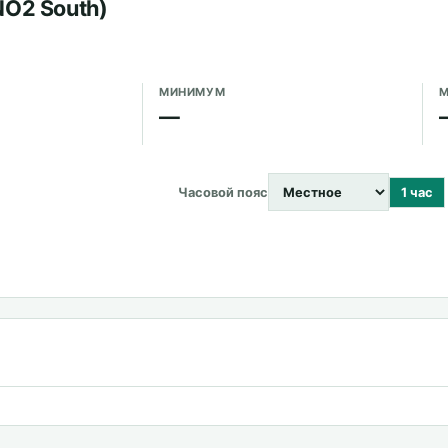
NO2 South)
МИНИМУМ
М
—
Часовой пояс
1 час