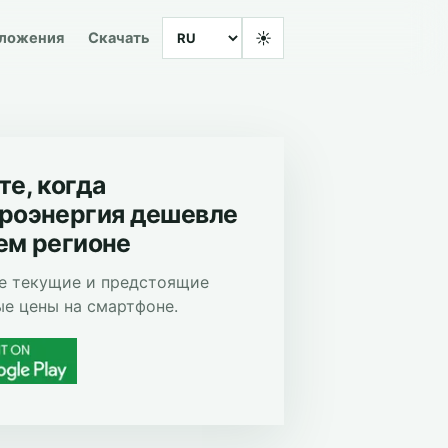
Language
☀
иложения
Скачать
те, когда
роэнергия дешевле
ем регионе
е текущие и предстоящие
е цены на смартфоне.