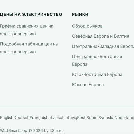
ЦЕНЫ НА ЭЛЕКТРИЧЕСТВО
РЫНКИ
График сравнения цен на
Обзор рынков
электроэнергию
Северная Европа и Балтия
Подробная таблица цен на
Центрально-Западная Европ
электроэнергию
Центрально-Восточная
Европа
Юго-Восточная Европа
Южная Европа
English
Deutsch
Français
Latviešu
Lietuvių
Eesti
Suomi
Svenska
Nederlan
WattSmart.app © 2026 by ItSmart