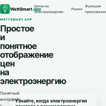
Цены на
Функции
WattSmart
.app
Рынки
электроэнергию
приложени
WATTSMART.APP
Простое
и
понятное
отображение
цен
на
электроэнергию
Понятный
интерфейс
Узнайте, когда электроэнергия
с