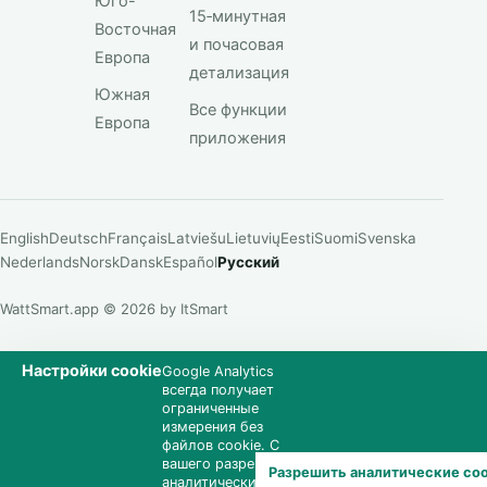
Юго-
15‑минутная
Восточная
и почасовая
Европа
детализация
Южная
Все функции
Европа
приложения
English
Deutsch
Français
Latviešu
Lietuvių
Eesti
Suomi
Svenska
Nederlands
Norsk
Dansk
Español
Русский
WattSmart.app © 2026 by ItSmart
Настройки cookie
Google Analytics
всегда получает
ограниченные
измерения без
файлов cookie. С
вашего разрешения
Разрешить аналитические coo
аналитические