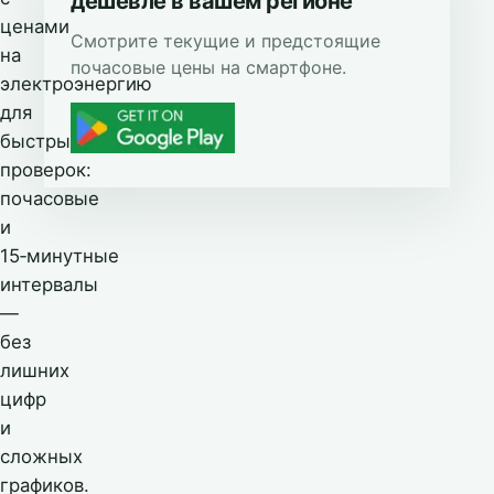
дешевле в вашем регионе
ценами
Смотрите текущие и предстоящие
на
почасовые цены на смартфоне.
электроэнергию
для
быстрых
проверок:
почасовые
и
15‑минутные
интервалы
—
без
лишних
цифр
и
сложных
графиков.