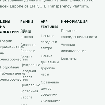
Прозрачные данные о ценах на электричество по
всей Европе от ENTSO-E Transparency Platform.
ЦЕНЫ
РЫНКИ
APP
ИНФОРМАЦИЯ
НА
FEATURES
Обзор
Политика
ЭЛЕКТРИЧЕСТВО
Цены на
рынков
конфиденциальности
График
сегодня и
Северная
Условия
сравнения цен
завтра
Европа и
использования
на
Самые
Балтия
Контакты
электроэнергию
дешёвые и
Центрально-
Подробная
дорогие
Западная
таблица цен на
часы
Европа
электроэнергию
Сравнение
Центрально-
цен со
Восточная
средними
Европа
значениями