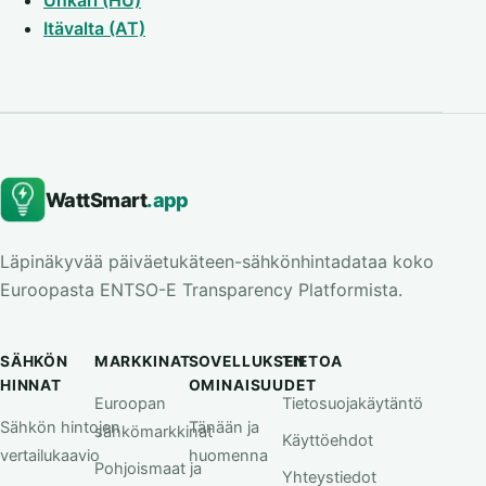
Unkari (HU)
Itävalta (AT)
WattSmart
.app
Läpinäkyvää päiväetukäteen-sähkönhintadataa koko
Euroopasta ENTSO-E Transparency Platformista.
SÄHKÖN
MARKKINAT
SOVELLUKSEN
TIETOA
HINNAT
OMINAISUUDET
Euroopan
Tietosuojakäytäntö
Sähkön hintojen
Tänään ja
sähkömarkkinat
Käyttöehdot
vertailukaavio
huomenna
Pohjoismaat ja
Yhteystiedot