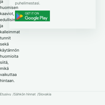
ja
puhelimestasi.
huomisen
kaaviot,
edullisimmat
ja
kalleimmat
tunnit
sekä
käytännön
huomioita
siitä,
mikä
vaikuttaa
hintaan.
Etusivu
Sähkön hinnat
Slovakia