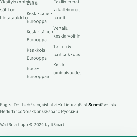
Yksityiskohtainen
Edullisimmat
Baltia
sähkön
ja kalleimmat
Keski-Länsi-
hintataulukko
tunnit
Eurooppa
Vertailu
Keski-itäinen
keskiarvoihin
Eurooppa
15 min &
Kaakkois-
tuntitarkkuus
Eurooppa
Kaikki
Etelä-
ominaisuudet
Eurooppaa
English
Deutsch
Français
Latviešu
Lietuvių
Eesti
Suomi
Svenska
Nederlands
Norsk
Dansk
Español
Русский
WattSmart.app © 2026 by ItSmart