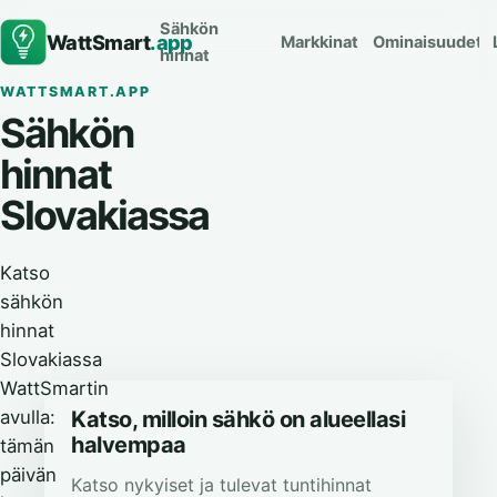
Sähkön
WattSmart
.app
Markkinat
Ominaisuudet
hinnat
WATTSMART.APP
Sähkön
hinnat
Slovakiassa
Katso
sähkön
hinnat
Slovakiassa
WattSmartin
avulla:
Katso, milloin sähkö on alueellasi
halvempaa
tämän
päivän
Katso nykyiset ja tulevat tuntihinnat