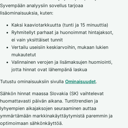
Syvempään analyysiin sovellus tarjoaa
lisäominaisuuksia, kuten:
Kaksi kaaviotarkkuutta (tunti ja 15 minuuttia)
Ryhmitellyt parhaat ja huonoimmat hintajaksot,
ei vain yksittäiset tunnit
Vertailu useisiin keskiarvoihin, mukaan lukien
mukautetut
Valinnainen verojen ja lisämaksujen huomiointi,
jotta hinnat ovat lähempänä laskua
Tutustu ominaisuuksiin sivulla
Ominaisuudet
.
Sähkön hinnat maassa Slovakia (SK) vaihtelevat
huomattavasti päivän aikana. Tuntitrendien ja
lyhyempien aikajaksojen seuraaminen auttaa
ymmärtämään markkinakäyttäytymistä paremmin ja
optimoimaan sähkönkäyttöä.