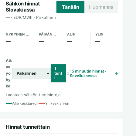
Sähkön hinnat
Tänään
Huomenna
Slovakiassa
— · EUR/MWh · Paikallinen
NYKYINEN HINTA
PÄIVÄN KESKIARVO
ALIN
YLIN
—
—
—
—
Aik
av
1
15 minuutin hinnat ·
yö
tunt
→
Sovelluksessa
i
hy
ke
Ladataan sähkön tuntihintoja.
Alle keskiarvon
Yli keskiarvon
Hinnat tunneittain