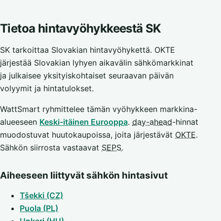
Tietoa hintavyöhykkeestä SK
SK tarkoittaa Slovakian hintavyöhykettä. OKTE
järjestää Slovakian lyhyen aikavälin sähkömarkkinat
ja julkaisee yksityiskohtaiset seuraavan päivän
volyymit ja hintatulokset.
WattSmart ryhmittelee tämän vyöhykkeen markkina-
alueeseen
Keski-itäinen Eurooppa
.
day-ahead
-hinnat
muodostuvat huutokaupoissa, joita järjestävät
OKTE
.
Sähkön siirrosta vastaavat
SEPS
.
Aiheeseen liittyvät sähkön hintasivut
Tšekki (CZ)
Puola (PL)