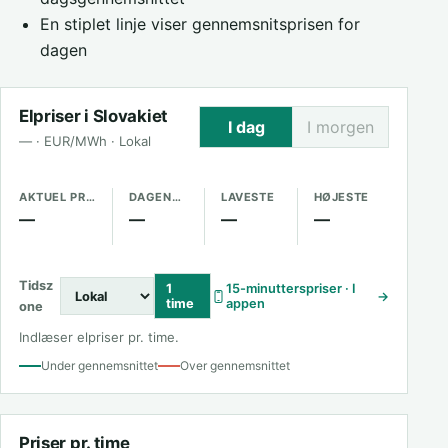
En stiplet linje viser gennemsnitsprisen for
dagen
Elpriser i Slovakiet
I dag
I morgen
— · EUR/MWh · Lokal
AKTUEL PRIS
DAGENS GENNEMSNIT
LAVESTE
HØJESTE
—
—
—
—
Tidsz
1
15-minutterspriser · I
→
time
appen
one
Indlæser elpriser pr. time.
Under gennemsnittet
Over gennemsnittet
Priser pr. time