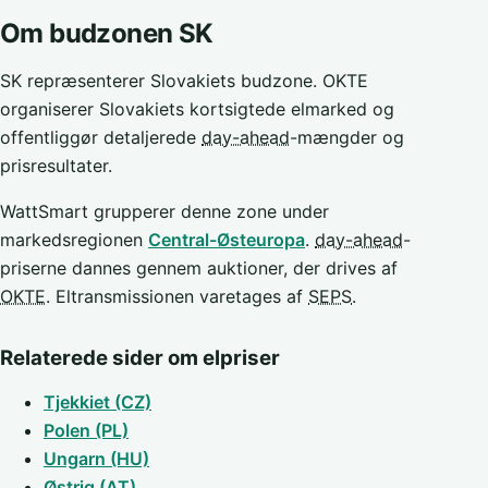
Om budzonen SK
SK repræsenterer Slovakiets budzone. OKTE
organiserer Slovakiets kortsigtede elmarked og
offentliggør detaljerede
day-ahead
-mængder og
prisresultater.
WattSmart grupperer denne zone under
markedsregionen
Central-Østeuropa
.
day-ahead
-
priserne dannes gennem auktioner, der drives af
OKTE
. Eltransmissionen varetages af
SEPS
.
Relaterede sider om elpriser
Tjekkiet (CZ)
Polen (PL)
Ungarn (HU)
Østrig (AT)