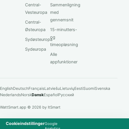
Central-
Sammenligning
Vesteuropa
med
gennemsnit
Central-
Østeuropa
15-minutters-
og
Sydøsteuropa
timeopløsning
Sydeuropa
Alle
appfunktioner
English
Deutsch
Français
Latviešu
Lietuvių
Eesti
Suomi
Svenska
Nederlands
Norsk
Dansk
Español
Русский
WattSmart.app © 2026 by ItSmart
Cookieindstillinger
Google
Analytics