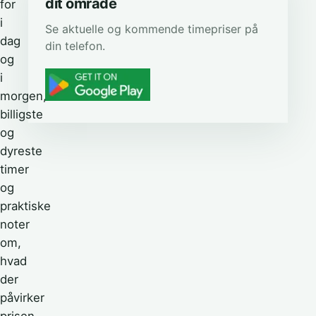
dit område
for
i
Se aktuelle og kommende timepriser på
dag
din telefon.
og
i
morgen,
billigste
og
dyreste
timer
og
praktiske
noter
om,
hvad
der
påvirker