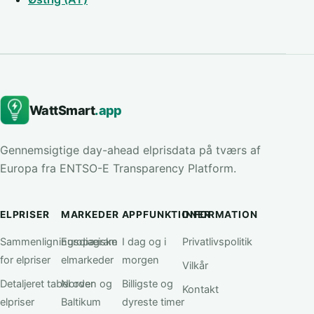
WattSmart
.app
Gennemsigtige day-ahead elprisdata på tværs af
Europa fra ENTSO-E Transparency Platform.
ELPRISER
MARKEDER
APPFUNKTIONER
INFORMATION
Sammenligningsdiagram
Europæiske
I dag og i
Privatlivspolitik
for elpriser
elmarkeder
morgen
Vilkår
Detaljeret tabel over
Norden og
Billigste og
Kontakt
elpriser
Baltikum
dyreste timer