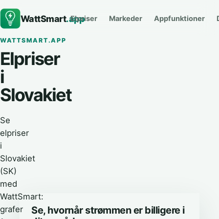
WattSmart
.app
Elpriser
Markeder
Appfunktioner
WATTSMART.APP
Elpriser
i
Slovakiet
Se
elpriser
i
Slovakiet
(SK)
med
WattSmart:
grafer
Se, hvornår strømmen er billigere i