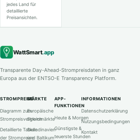
jedes Land für
detaillierte
Preisansichten.
WattSmart
.app
Transparente Day-Ahead-Strompreisdaten in ganz
Europa aus der ENTSO-E Transparency Platform.
STROMPREISE
MÄRKTE
APP-
INFORMATIONEN
FUNKTIONEN
Diagramm zum
Europäische
Datenschutzerklärung
Heute & Morgen
Strompreisvergleich
Strommärkte
Nutzungsbedingungen
Günstigste &
Detaillierte Tabelle
Skandinavien
Kontakt
teuerste Stunden
der Strompreise
und Baltikum