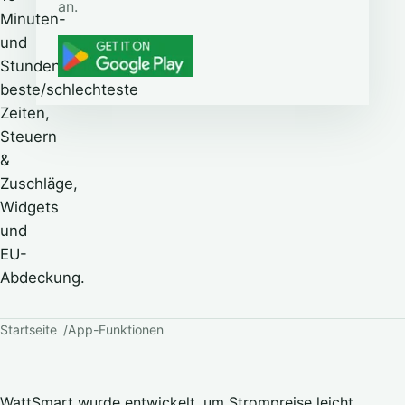
an.
Minuten-
und
Stundenauflösung,
beste/schlechteste
Zeiten,
Steuern
&
Zuschläge,
Widgets
und
EU-
Abdeckung.
Startseite
App-Funktionen
WattSmart wurde entwickelt, um Strompreise leicht