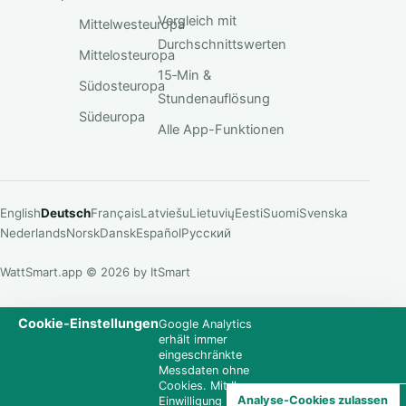
Vergleich mit
Mittelwesteuropa
Durchschnittswerten
Mittelosteuropa
15‑Min &
Südosteuropa
Stundenauflösung
Südeuropa
Alle App-Funktionen
English
Deutsch
Français
Latviešu
Lietuvių
Eesti
Suomi
Svenska
Nederlands
Norsk
Dansk
Español
Русский
WattSmart.app © 2026 by ItSmart
Cookie-Einstellungen
Google Analytics
erhält immer
eingeschränkte
Messdaten ohne
Cookies. Mit Ihrer
Analyse-Cookies zulassen
Einwilligung