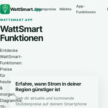
App-
WattSmart
.app
Strompreise
Märkte
Funktionen
WATTSMART.APP
WattSmart
Funktionen
Entdecke
WattSmart-
Funktionen:
Preise
für
heute
Erfahre, wann Strom in deiner
&
Region günstiger ist
morgen,
Sieh dir aktuelle und kommende
Diagramme,
Stundenpreise auf deinem Smartphone
15-