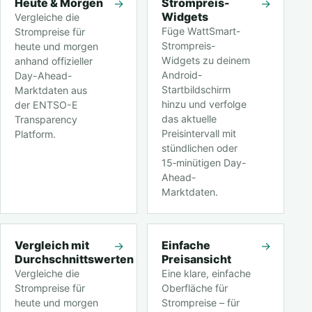
Heute & Morgen
Strompreis-
→
→
Widgets
Vergleiche die
Füge WattSmart-
Strompreise für
Strompreis-
heute und morgen
Widgets zu deinem
anhand offizieller
Android-
Day-Ahead-
Startbildschirm
Marktdaten aus
hinzu und verfolge
der ENTSO-E
das aktuelle
Transparency
Preisintervall mit
Platform.
stündlichen oder
15‑minütigen Day-
Ahead-
Marktdaten.
Vergleich mit
Einfache
→
→
Durchschnittswerten
Preisansicht
Vergleiche die
Eine klare, einfache
Strompreise für
Oberfläche für
heute und morgen
Strompreise – für