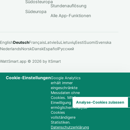
Südosteuropa
Stundenauflösung
Südeuropa
Alle App-Funktionen
English
Deutsch
Français
Latviešu
Lietuvių
Eesti
Suomi
Svenska
Nederlands
Norsk
Dansk
Español
Русский
WattSmart.app © 2026 by ItSmart
Cookie-Einstellungen
Google Analytics
erhält immer
eingeschränkte
Messdaten ohne
Cookies. Mit Ihrer
Analyse-Cookies zulassen
Einwilligung
ermöglichen Analyse-
Cookies
vollständigere
Statistiken.
Datenschutzerklärung