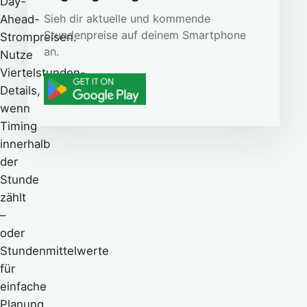
Day-
Sieh dir aktuelle und kommende
Ahead-
Stundenpreise auf deinem Smartphone
Strompreisen.
an.
Nutze
Viertelstunden-
Details,
wenn
Timing
innerhalb
der
Stunde
zählt
–
oder
Stundenmittelwerte
für
einfache
Planung.