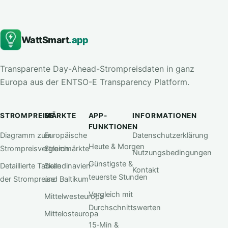
WattSmart
.app
Transparente Day-Ahead-Strompreisdaten in ganz
Europa aus der ENTSO-E Transparency Platform.
STROMPREISE
MÄRKTE
APP-
INFORMATIONEN
FUNKTIONEN
Diagramm zum
Europäische
Datenschutzerklärung
Heute & Morgen
Strompreisvergleich
Strommärkte
Nutzungsbedingungen
Günstigste &
Detaillierte Tabelle
Skandinavien
Kontakt
teuerste Stunden
der Strompreise
und Baltikum
Vergleich mit
Mittelwesteuropa
Durchschnittswerten
Mittelosteuropa
15‑Min &