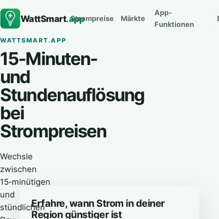
App-
WattSmart
.app
Strompreise
Märkte
Funktionen
WATTSMART.APP
15‑Minuten-
und
Stundenauflösung
bei
Strompreisen
Wechsle
zwischen
15‑minütigen
und
Erfahre, wann Strom in deiner
stündlichen
Region günstiger ist