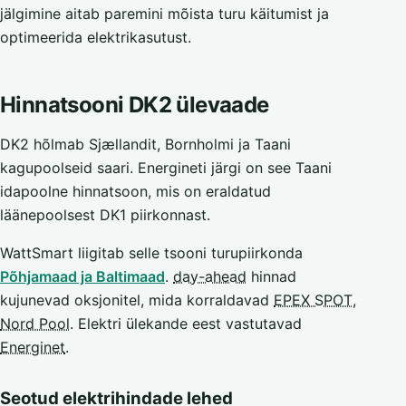
jälgimine aitab paremini mõista turu käitumist ja
optimeerida elektrikasutust.
Hinnatsooni DK2 ülevaade
DK2 hõlmab Sjællandit, Bornholmi ja Taani
kagupoolseid saari. Energineti järgi on see Taani
idapoolne hinnatsoon, mis on eraldatud
läänepoolsest DK1 piirkonnast.
WattSmart liigitab selle tsooni turupiirkonda
Põhjamaad ja Baltimaad
.
day-ahead
hinnad
kujunevad oksjonitel, mida korraldavad
EPEX SPOT
,
Nord Pool
. Elektri ülekande eest vastutavad
Energinet
.
Seotud elektrihindade lehed