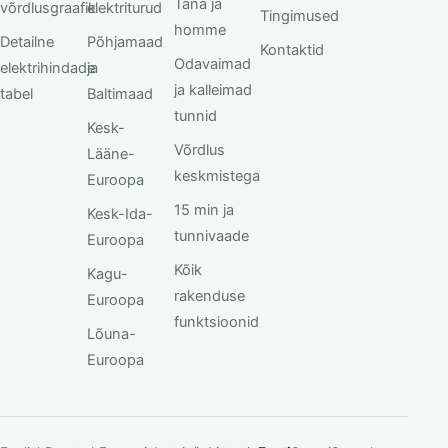
Täna ja
võrdlusgraafik
elektriturud
Tingimused
homme
Detailne
Põhjamaad
Kontaktid
Odavaimad
elektrihindade
ja
ja kalleimad
tabel
Baltimaad
tunnid
Kesk-
Võrdlus
Lääne-
keskmistega
Euroopa
15 min ja
Kesk-Ida-
tunnivaade
Euroopa
Kõik
Kagu-
rakenduse
Euroopa
funktsioonid
Lõuna-
Euroopa