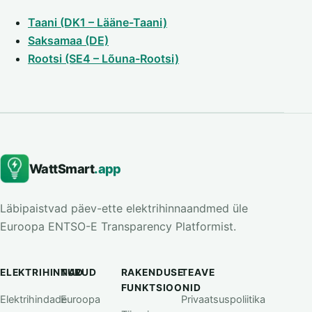
Taani (DK1 – Lääne-Taani)
Saksamaa (DE)
Rootsi (SE4 – Lõuna-Rootsi)
WattSmart
.app
Läbipaistvad päev-ette elektrihinnaandmed üle
Euroopa ENTSO-E Transparency Platformist.
ELEKTRIHINNAD
TURUD
RAKENDUSE
TEAVE
FUNKTSIOONID
Elektrihindade
Euroopa
Privaatsuspoliitika