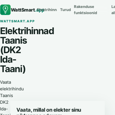
Rakenduse
L
WattSmart
.app
Elektrihinnad
Turud
funktsioonid
al
WATTSMART.APP
Elektrihinnad
Taanis
(DK2
Ida-
Taani)
Vaata
elektrihindu
Taanis
DK2
Ida-
Vaata, millal on elekter sinu