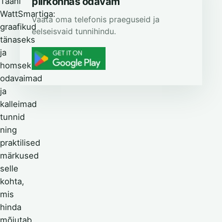
piirkonnas odavam
Taani
WattSmartiga:
Vaata oma telefonis praeguseid ja
graafikud
eelseisvaid tunnihindu.
tänaseks
ja
homseks,
odavaimad
ja
kalleimad
tunnid
ning
praktilised
märkused
selle
kohta,
mis
hinda
mõjutab.