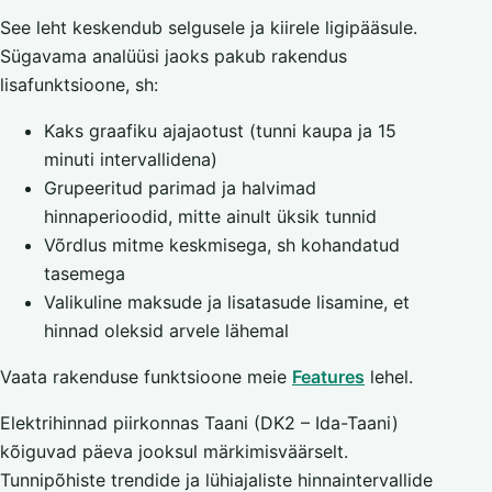
See leht keskendub selgusele ja kiirele ligipääsule.
Sügavama analüüsi jaoks pakub rakendus
lisafunktsioone, sh:
Kaks graafiku ajajaotust (tunni kaupa ja 15
minuti intervallidena)
Grupeeritud parimad ja halvimad
hinnaperioodid, mitte ainult üksik tunnid
Võrdlus mitme keskmisega, sh kohandatud
tasemega
Valikuline maksude ja lisatasude lisamine, et
hinnad oleksid arvele lähemal
Vaata rakenduse funktsioone meie
Features
lehel.
Elektrihinnad piirkonnas Taani (DK2 – Ida-Taani)
kõiguvad päeva jooksul märkimisväärselt.
Tunnipõhiste trendide ja lühiajaliste hinnaintervallide