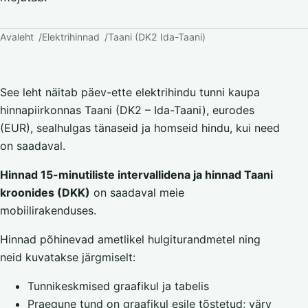
Avaleht
Elektrihinnad
Taani (DK2 Ida-Taani)
See leht näitab päev-ette elektrihindu tunni kaupa
hinnapiirkonnas Taani (DK2 – Ida-Taani), eurodes
(EUR), sealhulgas tänaseid ja homseid hindu, kui need
on saadaval.
Hinnad 15-minutiliste intervallidena ja hinnad Taani
kroonides (DKK)
on saadaval meie
mobiilirakenduses.
Hinnad põhinevad ametlikel hulgiturandmetel ning
neid kuvatakse järgmiselt:
Tunnikeskmised graafikul ja tabelis
Praegune tund on graafikul esile tõstetud; värv