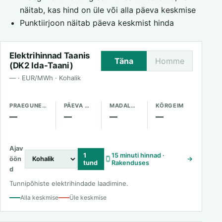
näitab, kas hind on üle või alla päeva keskmise
Punktiirjoon näitab päeva keskmist hinda
Elektrihinnad Taanis
Täna
Homme
(DK2 Ida-Taani)
— · EUR/MWh · Kohalik
PRAEGUNE HIND
PÄEVA KESKMINE
MADALAIM
KÕRGEIM
—
—
—
—
Ajav
1
15 minuti hinnad ·
öön
→
tund
Rakenduses
d
Tunnipõhiste elektrihindade laadimine.
Alla keskmise
Üle keskmise