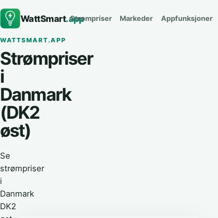
WattSmart
.app
Strømpriser
Markeder
Appfunksjoner
WATTSMART.APP
Strømpriser
i
Danmark
(DK2
øst)
Se
strømpriser
i
Danmark
DK2