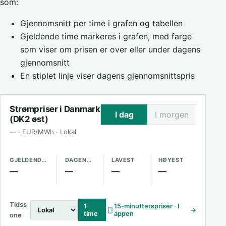
som:
Gjennomsnitt per time i grafen og tabellen
Gjeldende time markeres i grafen, med farge
som viser om prisen er over eller under dagens
gjennomsnitt
En stiplet linje viser dagens gjennomsnittspris
Strømpriser i Danmark
I dag
I morgen
(DK2 øst)
— · EUR/MWh · Lokal
GJELDENDE PRIS
DAGENS GJENNOMSNITT
LAVEST
HØYEST
—
—
—
—
Tidss
1
15-minutterspriser · I
→
time
appen
one