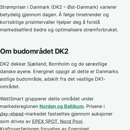
Strømpriser i Danmark (DK2 – Øst-Danmark) varierer
betydelig gjennom dagen. Å følge timetrender og
kortsiktige prisintervaller hjelper deg å forstå
markedsatferd bedre og optimalisere strømforbruket.
Om budområdet DK2
DK2 dekker Sjælland, Bornholm og de sørøstlige
danske øyene. Energinet oppgir at dette er Danmarks
østlige budområde, adskilt fra det vestlige DK1-
området.
WattSmart grupperer dette området under
markedsregionen
Norden og Baltikum
. Prisene i
day-ahead
-markedet fastsettes gjennom auksjoner
som drives av
EPEX SPOT
,
Nord Pool
.
Kraftoverføringen forvaltes av
Energinet
.