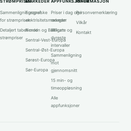
STRØMPRISER
MARKEDER
APPFUNKSJONER
INFORMASJON
Sammenligningsgraf
Europeiske
Priser i dag og i
Personvernerklæring
for strømpriser
elektrisitetsmarkeder
morgen
Vilkår
Detaljert tabell med
Norden og Baltikum
Billigste og
Kontakt
strømpriser
dyreste
Sentral-Vest-Europa
intervaller
Sentral-Øst-Europa
Sammenligning
Sørøst-Europa
mot
Sør-Europa
gjennomsnitt
15 min- og
timeoppløsning
Alle
appfunksjoner