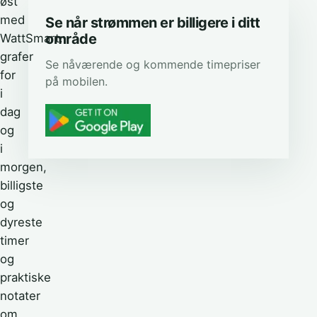
øst
med
Se når strømmen er billigere i ditt
område
WattSmart:
grafer
Se nåværende og kommende timepriser
for
på mobilen.
i
dag
og
i
morgen,
billigste
og
dyreste
timer
og
praktiske
notater
om