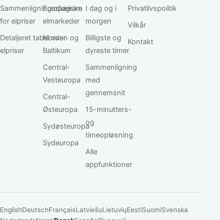
Sammenligningsdiagram
Europæiske
I dag og i
Privatlivspolitik
for elpriser
elmarkeder
morgen
Vilkår
Detaljeret tabel over
Norden og
Billigste og
Kontakt
elpriser
Baltikum
dyreste timer
Central-
Sammenligning
Vesteuropa
med
gennemsnit
Central-
Østeuropa
15-minutters-
og
Sydøsteuropa
timeopløsning
Sydeuropa
Alle
appfunktioner
English
Deutsch
Français
Latviešu
Lietuvių
Eesti
Suomi
Svenska