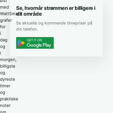
Øst
med
Se, hvornår strømmen er billigere i
dit område
WattSmart:
grafer
Se aktuelle og kommende timepriser på
for
din telefon.
i
dag
og
i
morgen,
billigste
og
dyreste
timer
og
praktiske
noter
om,