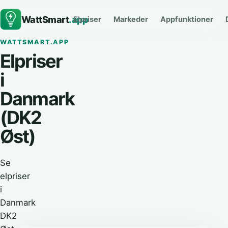
WattSmart
.app
Elpriser
Markeder
Appfunktioner
WATTSMART.APP
Elpriser
i
Danmark
(DK2
Øst)
Se
elpriser
i
Danmark
DK2