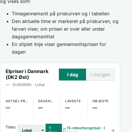
og vises som:
Timegennemsnit på priskurven og i tabellen
Den aktuelle time er markeret på priskurven, og
farven viser, om prisen er over eller under
dagsgennemsnittet
En stiplet linje viser gennemsnitsprisen for
dagen
Elpriser i Danmark
I dag
I morgen
(DK2 Øst)
— · EUR/MWh · Lokal
AKTUEL PRIS
DAGENS GENNEMSNIT
LAVESTE
HØJESTE
—
—
—
—
Tidsz
1
15-minutterspriser · I
→