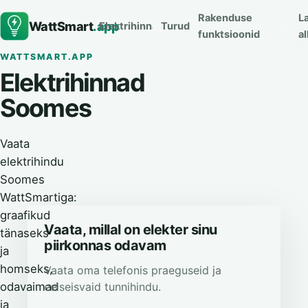
Rakenduse
L
WattSmart
.app
Elektrihinnad
Turud
funktsioonid
al
WATTSMART.APP
Elektrihinnad
Soomes
Vaata
elektrihindu
Soomes
WattSmartiga:
graafikud
Vaata, millal on elekter sinu
tänaseks
piirkonnas odavam
ja
homseks,
Vaata oma telefonis praeguseid ja
eelseisvaid tunnihindu.
odavaimad
ja