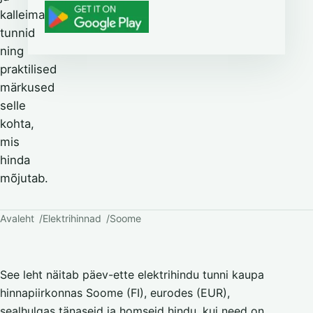
kalleimad
tunnid
ning
praktilised
märkused
selle
kohta,
mis
hinda
mõjutab.
Avaleht
Elektrihinnad
Soome
See leht näitab päev-ette elektrihindu tunni kaupa
hinnapiirkonnas Soome (FI), eurodes (EUR),
sealhulgas tänaseid ja homseid hindu, kui need on