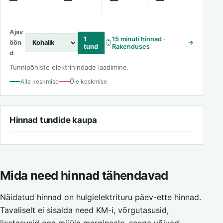
—
—
—
—
Ajav
1
15 minuti hinnad ·
öön
→
tund
Rakenduses
d
Tunnipõhiste elektrihindade laadimine.
Alla keskmise
Üle keskmise
Hinnad tundide kaupa
Mida need hinnad tähendavad
Näidatud hinnad on hulgielektrituru päev-ette hinnad.
Tavaliselt ei sisalda need KM-i, võrgutasusid,