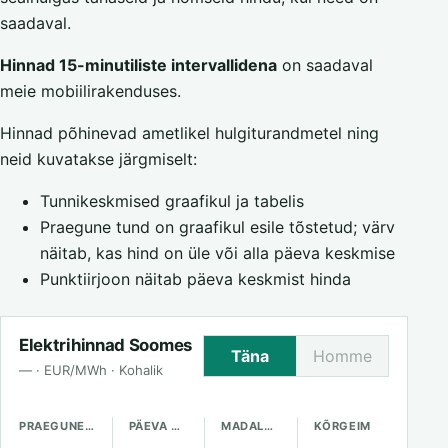
saadaval.
Hinnad 15-minutiliste intervallidena
on saadaval
meie mobiilirakenduses.
Hinnad põhinevad ametlikel hulgiturandmetel ning
neid kuvatakse järgmiselt:
Tunnikeskmised graafikul ja tabelis
Praegune tund on graafikul esile tõstetud; värv
näitab, kas hind on üle või alla päeva keskmise
Punktiirjoon näitab päeva keskmist hinda
Elektrihinnad Soomes
Täna
Homme
— · EUR/MWh · Kohalik
PRAEGUNE HIND
PÄEVA KESKMINE
MADALAIM
KÕRGEIM