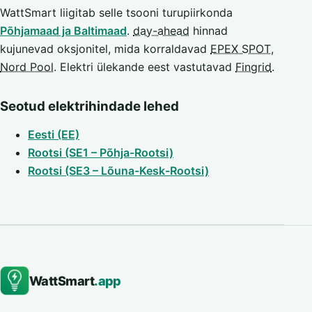
WattSmart liigitab selle tsooni turupiirkonda
Põhjamaad ja Baltimaad
.
day-ahead
hinnad
kujunevad oksjonitel, mida korraldavad
EPEX SPOT
,
Nord Pool
. Elektri ülekande eest vastutavad
Fingrid
.
Seotud elektrihindade lehed
Eesti (EE)
Rootsi (SE1 – Põhja-Rootsi)
Rootsi (SE3 – Lõuna-Kesk-Rootsi)
WattSmart
.app