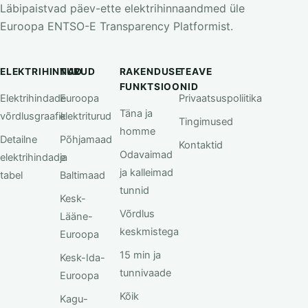
Läbipaistvad päev-ette elektrihinnaandmed üle
Euroopa ENTSO-E Transparency Platformist.
ELEKTRIHINNAD
TURUD
RAKENDUSE
TEAVE
FUNKTSIOONID
Elektrihindade
Euroopa
Privaatsuspoliitika
Täna ja
võrdlusgraafik
elektriturud
Tingimused
homme
Detailne
Põhjamaad
Kontaktid
Odavaimad
elektrihindade
ja
ja kalleimad
tabel
Baltimaad
tunnid
Kesk-
Võrdlus
Lääne-
keskmistega
Euroopa
15 min ja
Kesk-Ida-
tunnivaade
Euroopa
Kõik
Kagu-