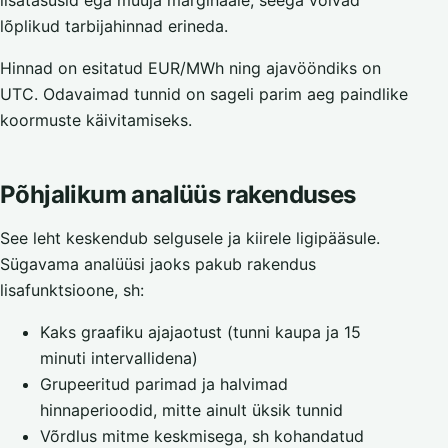
lisatasusid ega müüja marginaale, seega võivad
lõplikud tarbijahinnad erineda.
Hinnad on esitatud EUR/MWh ning ajavööndiks on
UTC. Odavaimad tunnid on sageli parim aeg paindlike
koormuste käivitamiseks.
Põhjalikum analüüs rakenduses
See leht keskendub selgusele ja kiirele ligipääsule.
Sügavama analüüsi jaoks pakub rakendus
lisafunktsioone, sh:
Kaks graafiku ajajaotust (tunni kaupa ja 15
minuti intervallidena)
Grupeeritud parimad ja halvimad
hinnaperioodid, mitte ainult üksik tunnid
Võrdlus mitme keskmisega, sh kohandatud