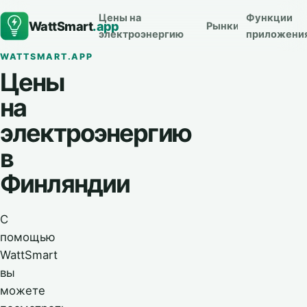
Цены на
Функции
WattSmart
.app
Рынки
электроэнергию
приложени
WATTSMART.APP
Цены
на
электроэнергию
в
Финляндии
С
помощью
WattSmart
вы
можете