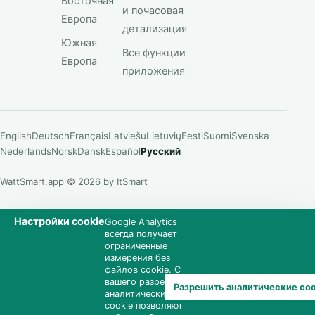
Восточная
и почасовая
Европа
детализация
Южная
Все функции
Европа
приложения
English
Deutsch
Français
Latviešu
Lietuvių
Eesti
Suomi
Svenska
Nederlands
Norsk
Dansk
Español
Русский
WattSmart.app © 2026 by ItSmart
Настройки cookie
Google Analytics
всегда получает
ограниченные
измерения без
файлов cookie. С
вашего разрешения
Разрешить аналитические coo
аналитические
cookie позволяют