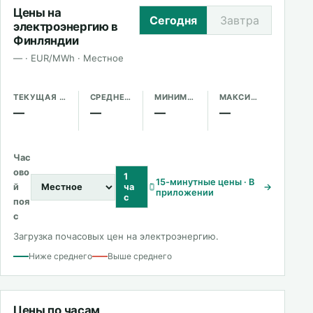
Цены на
Сегодня
Завтра
электроэнергию в
Финляндии
— · EUR/MWh · Местное
ТЕКУЩАЯ ЦЕНА
СРЕДНЕЕ ЗА ДЕНЬ
МИНИМУМ
МАКСИМУМ
—
—
—
—
Час
ово
1
15-минутные цены · В
й
ча
→
приложении
с
поя
с
Загрузка почасовых цен на электроэнергию.
Ниже среднего
Выше среднего
Цены по часам