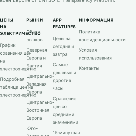
всей Европе от ENTSO-E Transparency Platform.
ЦЕНЫ
РЫНКИ
APP
ИНФОРМАЦИЯ
НА
FEATURES
Обзор
Политика
ЭЛЕКТРИЧЕСТВО
Цены на
рынков
конфиденциальности
График
сегодня и
Северная
Условия
сравнения цен
завтра
Европа и
использования
на
Самые
Балтия
Контакты
электроэнергию
дешёвые и
Центрально-
Подробная
дорогие
Западная
таблица цен на
часы
Европа
электроэнергию
Сравнение
Центрально-
цен со
Восточная
средними
Европа
значениями
Юго-
15‑минутная