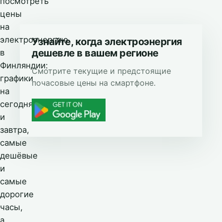
посмотреть
цены
на
электроэнергию
Узнайте, когда электроэнергия
дешевле в вашем регионе
в
Финляндии:
Смотрите текущие и предстоящие
графики
почасовые цены на смартфоне.
на
сегодня
и
завтра,
самые
дешёвые
и
самые
дорогие
часы,
а