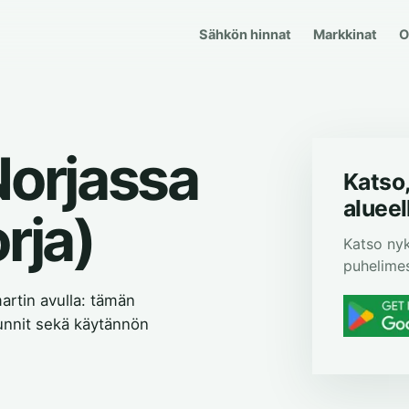
Sähkön hinnat
Markkinat
O
Norjassa
Katso,
aluee
rja)
Katso nyk
puhelimes
rtin avulla: tämän
tunnit sekä käytännön