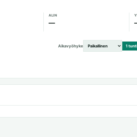
ALIN
Y
—
Aikavyöhyke
1 tunt