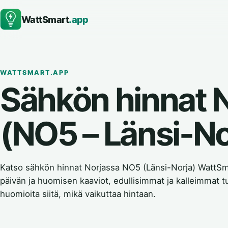
WattSmart
.app
WATTSMART.APP
Sähkön hinnat 
(NO5 – Länsi-No
Katso sähkön hinnat Norjassa NO5 (Länsi-Norja) WattSma
päivän ja huomisen kaaviot, edullisimmat ja kalleimmat 
huomioita siitä, mikä vaikuttaa hintaan.