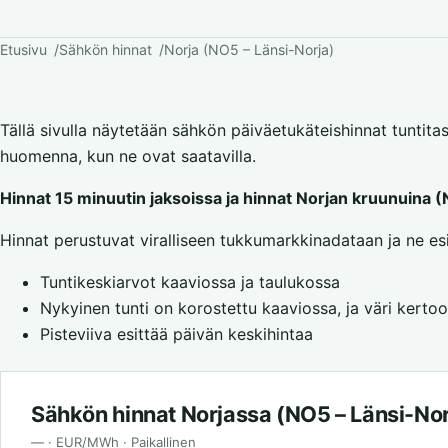
Etusivu
Sähkön hinnat
Norja (NO5 – Länsi-Norja)
Tällä sivulla näytetään sähkön päiväetukäteishinnat tuntita
huomenna, kun ne ovat saatavilla.
Hinnat 15 minuutin jaksoissa ja hinnat Norjan kruunuina 
Hinnat perustuvat viralliseen tukkumarkkinadataan ja ne es
Tuntikeskiarvot kaaviossa ja taulukossa
Nykyinen tunti on korostettu kaaviossa, ja väri kertoo
Pisteviiva esittää päivän keskihintaa
Sähkön hinnat Norjassa (NO5 – Länsi-Nor
— · EUR/MWh · Paikallinen