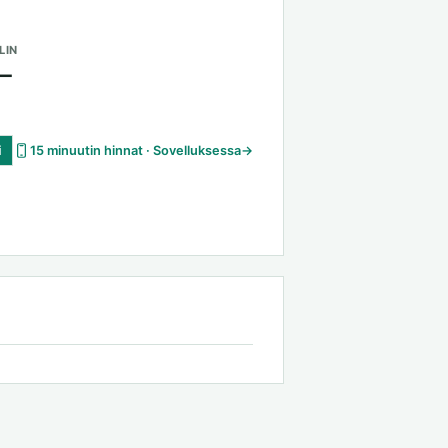
LIN
—
i
15 minuutin hinnat · Sovelluksessa
→