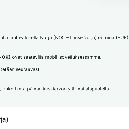
solla hinta-alueella Norja (NO5 – Länsi-Norja) euroina (EUR)
(NOK)
ovat saatavilla mobiilisovelluksessamme.
itetään seuraavasti:
, onko hinta päivän keskiarvon ylä- vai alapuolella
ja)