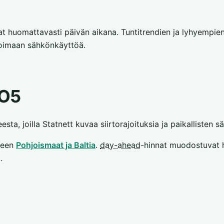
t huomattavasti päivän aikana. Tuntitrendien ja lyhyempie
oimaan sähkönkäyttöä.
NO5
ta, joilla Statnett kuvaa siirtorajoituksia ja paikallisten 
seen
Pohjoismaat ja Baltia
.
day-ahead
-hinnat muodostuvat h
t
.