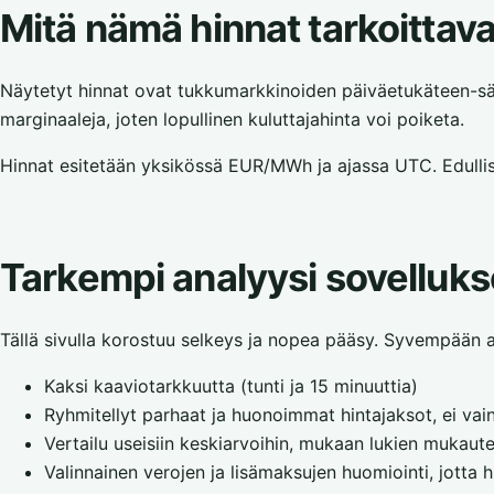
Mitä nämä hinnat tarkoittava
Näytetyt hinnat ovat tukkumarkkinoiden päiväetukäteen-säh
marginaaleja, joten lopullinen kuluttajahinta voi poiketa.
Hinnat esitetään yksikössä EUR/MWh ja ajassa UTC. Edullisi
Tarkempi analyysi sovelluk
Tällä sivulla korostuu selkeys ja nopea pääsy. Syvempään an
Kaksi kaaviotarkkuutta (tunti ja 15 minuuttia)
Ryhmitellyt parhaat ja huonoimmat hintajaksot, ei vain 
Vertailu useisiin keskiarvoihin, mukaan lukien mukaute
Valinnainen verojen ja lisämaksujen huomiointi, jotta