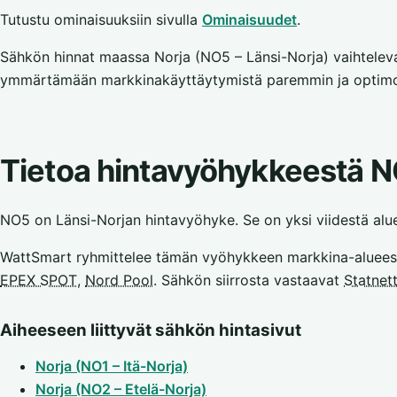
Tutustu ominaisuuksiin sivulla
Ominaisuudet
.
Sähkön hinnat maassa Norja (NO5 – Länsi-Norja) vaihteleva
ymmärtämään markkinakäyttäytymistä paremmin ja optim
Tietoa hintavyöhykkeestä 
NO5 on Länsi-Norjan hintavyöhyke. Se on yksi viidestä aluees
WattSmart ryhmittelee tämän vyöhykkeen markkina-aluee
EPEX SPOT
,
Nord Pool
. Sähkön siirrosta vastaavat
Statnet
Aiheeseen liittyvät sähkön hintasivut
Norja (NO1 – Itä-Norja)
Norja (NO2 – Etelä-Norja)