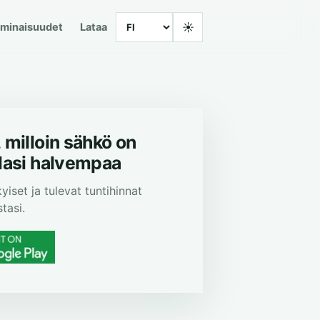
Language
☀
minaisuudet
Lataa
 milloin sähkö on
llasi halvempaa
yiset ja tulevat tuntihinnat
tasi.