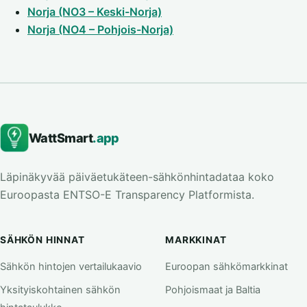
Norja (NO3 – Keski-Norja)
Norja (NO4 – Pohjois-Norja)
WattSmart
.app
Läpinäkyvää päiväetukäteen-sähkönhintadataa koko
Euroopasta ENTSO-E Transparency Platformista.
SÄHKÖN HINNAT
MARKKINAT
Sähkön hintojen vertailukaavio
Euroopan sähkömarkkinat
Yksityiskohtainen sähkön
Pohjoismaat ja Baltia