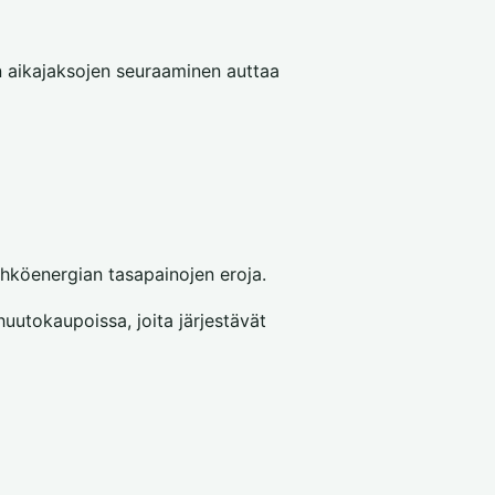
n aikajaksojen seuraaminen auttaa
sähköenergian tasapainojen eroja.
uutokaupoissa, joita järjestävät