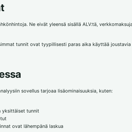
t
könhintoja. Ne eivät yleensä sisällä ALV:tä, verkkomaksuj
mmat tunnit ovat tyypillisesti paras aika käyttää joustavia
sessa
alyysiin sovellus tarjoaa lisäominaisuuksia, kuten:
yksittäiset tunnit
tut
 hinnat ovat lähempänä laskua