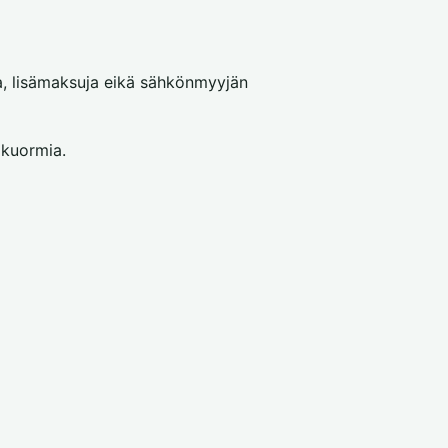
a, lisämaksuja eikä sähkönmyyjän
 kuormia.