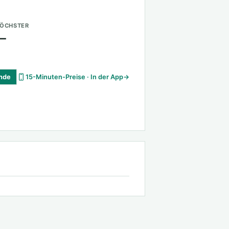
ÖCHSTER
—
unde
15-Minuten-Preise · In der App
→