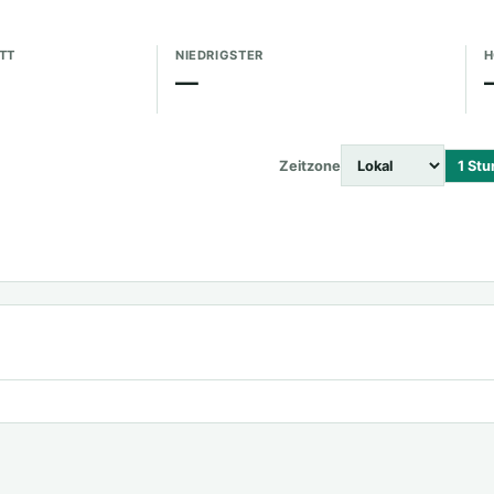
TT
NIEDRIGSTER
H
—
Zeitzone
1 St