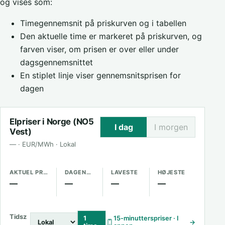
og vises som:
Timegennemsnit på priskurven og i tabellen
Den aktuelle time er markeret på priskurven, og
farven viser, om prisen er over eller under
dagsgennemsnittet
En stiplet linje viser gennemsnitsprisen for
dagen
Elpriser i Norge (NO5
I dag
I morgen
Vest)
— · EUR/MWh · Lokal
AKTUEL PRIS
DAGENS GENNEMSNIT
LAVESTE
HØJESTE
—
—
—
—
Tidsz
1
15-minutterspriser · I
→