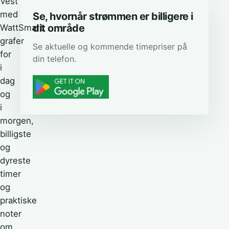
Vest
med
Se, hvornår strømmen er billigere i
dit område
WattSmart:
grafer
Se aktuelle og kommende timepriser på
for
din telefon.
i
dag
og
i
morgen,
billigste
og
dyreste
timer
og
praktiske
noter
om,