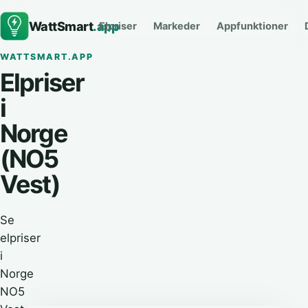
WattSmart
.app
Elpriser
Markeder
Appfunktioner
WATTSMART.APP
Elpriser
i
Norge
(NO5
Vest)
Se
elpriser
i
Norge
NO5