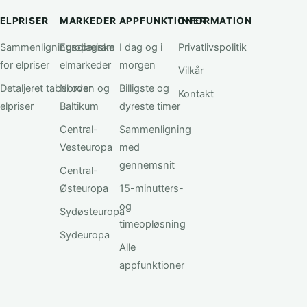
ELPRISER
MARKEDER
APPFUNKTIONER
INFORMATION
Sammenligningsdiagram
Europæiske
I dag og i
Privatlivspolitik
for elpriser
elmarkeder
morgen
Vilkår
Detaljeret tabel over
Norden og
Billigste og
Kontakt
elpriser
Baltikum
dyreste timer
Central-
Sammenligning
Vesteuropa
med
gennemsnit
Central-
Østeuropa
15-minutters-
og
Sydøsteuropa
timeopløsning
Sydeuropa
Alle
appfunktioner