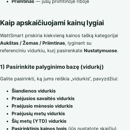
Priimtinas
— jūsų priimtinoje riboje
Kaip apskaičiuojami kainų lygiai
WattSmart priskiria kiekvieną kainos tašką kategorijai
Aukštas / Žemas / Priimtinas
, lyginant su
referenciniu vidurkiu, kurį pasirenkate
Nustatymuose
.
1) Pasirinkite palyginimo bazę (vidurkį)
Galite pasirinkti, ką jums reiškia „vidurkis“, pavyzdžiui:
Šiandienos vidurkis
Praėjusios savaitės vidurkis
Praėjusio mėnesio vidurkis
Praėjusių metų vidurkis
Šių metų (YTD) vidurkis
Pasirinktinis kainos lygis
(jūs nustatote skaičių)