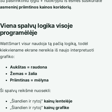
Su pasirinktiniu lygiu + nuokrypiu iš esmės susikuriate
asmeninį priimtinos kainos koridorių
.
Viena spalvų logika visoje
programėlėje
WattSmart visur naudoja tą pačią logiką, todėl
kiekviename ekrane nereikia iš naujo interpretuoti
grafiko:
Aukštas = raudona
Žemas = žalia
Priimtinas = mėlyna
Ši spalvų reikšmė nuosekli:
„Šiandien ir rytoj“
kainų lentelėje
„Šiandien ir rytoj“
kainų grafike