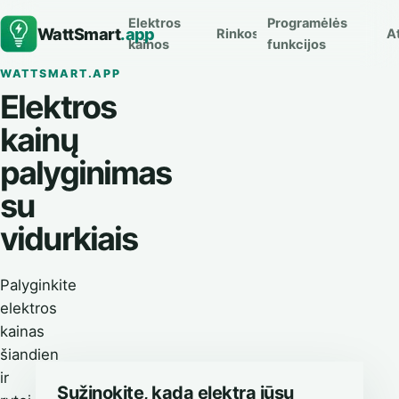
Elektros
Programėlės
WattSmart
.app
Rinkos
At
kainos
funkcijos
WATTSMART.APP
Elektros
kainų
palyginimas
su
vidurkiais
Palyginkite
elektros
kainas
šiandien
ir
Sužinokite, kada elektra jūsų