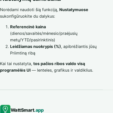
Norėdami naudoti šią funkciją,
Nustatymuose
sukonfigūruokite du dalykus:
Referencinė kaina
(dienos/savaitės/mėnesio/praėjusių
metų/YTD/pasirinktinis)
Leidžiamas nuokrypis (%)
, apibrėžiantis jūsų
Priimtiną ribą
Kai tai nustatyta,
tos pačios ribos valdo visą
programėlės UI
— lenteles, grafikus ir valdiklius.
WattSmart
.app