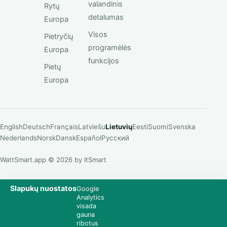
valandinis
Rytų
detalumas
Europa
Visos
Pietryčių
programėlės
Europa
funkcijos
Pietų
Europa
English
Deutsch
Français
Latviešu
Lietuvių
Eesti
Suomi
Svenska
Nederlands
Norsk
Dansk
Español
Русский
WattSmart.app © 2026 by ItSmart
Slapukų nuostatos
Google
Analytics
visada
gauna
ribotus