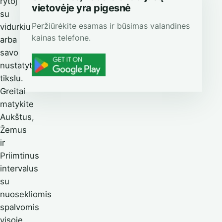
rytoj
vietovėje yra pigesnė
su
Peržiūrėkite esamas ir būsimas valandines
vidurkiu
kainas telefone.
arba
savo
nustatytu
tikslu.
Greitai
matykite
Aukštus,
Žemus
ir
Priimtinus
intervalus
su
nuosekliomis
spalvomis
visoje