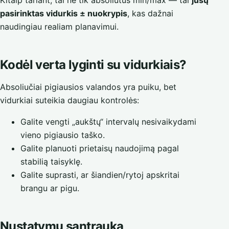
Kitaip tariant, tai ne tik absoliutus min/max — tai
jūsų
pasirinktas vidurkis ± nuokrypis
, kas dažnai
naudingiau realiam planavimui.
Kodėl verta lyginti su vidurkiais?
Absoliučiai pigiausios valandos yra puiku, bet
vidurkiai suteikia daugiau kontrolės:
Galite vengti „aukštų“ intervalų nesivaikydami
vieno pigiausio taško.
Galite planuoti prietaisų naudojimą pagal
stabilią taisyklę.
Galite suprasti, ar šiandien/rytoj apskritai
brangu ar pigu.
Nustatymų santrauka