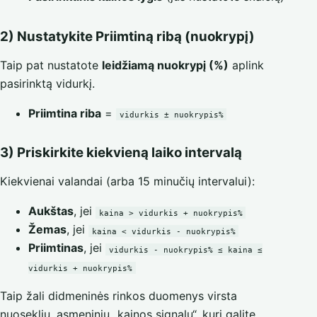
2) Nustatykite Priimtiną ribą (nuokrypį)
Taip pat nustatote
leidžiamą nuokrypį (%)
aplink
pasirinktą vidurkį.
Priimtina riba
=
vidurkis ± nuokrypis%
3) Priskirkite kiekvieną laiko intervalą
Kiekvienai valandai (arba 15 minučių intervalui):
Aukštas
, jei
kaina > vidurkis + nuokrypis%
Žemas
, jei
kaina < vidurkis - nuokrypis%
Priimtinas
, jei
vidurkis - nuokrypis% ≤ kaina ≤
vidurkis + nuokrypis%
Taip žali didmeninės rinkos duomenys virsta
nuosekliu, asmeniniu „kainos signalu“, kurį galite