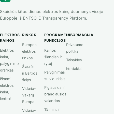
Skaidrūs kitos dienos elektros kainų duomenys visoje
Europoje iš ENTSO-E Transparency Platform.
ELEKTROS
RINKOS
PROGRAMĖLĖS
INFORMACIJA
KAINOS
FUNKCIJOS
Europos
Privatumo
Elektros
Kainos
elektros
politika
kainų
šiandien ir
rinkos
Taisyklės
palyginimo
rytoj
Šiaurės
Kontaktai
grafikas
Palyginimas
ir Baltijos
Išsami
su vidurkiais
šalys
elektros
Pigiausios ir
Vidurio-
kainų
brangiausios
Vakarų
lentelė
valandos
Europa
15 min. ir
Vidurio-