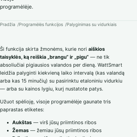
programėlėje.
Pradžia
Programėlės funkcijos
Palyginimas su vidurkiais
Ši funkcija skirta žmonėms, kurie nori
aiškios
taisyklės, ką reiškia „brangu“ ir „pigu“
— ne tik
absoliučiai pigiausios valandos per dieną. WattSmart
leidžia palyginti kiekvieną laiko intervalą (kas valandą
arba kas 15 minučių) su pasirinktu etaloniniu vidurkiu
— arba su kainos lygiu, kurį nustatote patys.
Užuot spėlioję, visoje programėlėje gaunate tris
paprastas etiketes:
Aukštas
— virš jūsų priimtinos ribos
Žemas
— žemiau jūsų priimtinos ribos