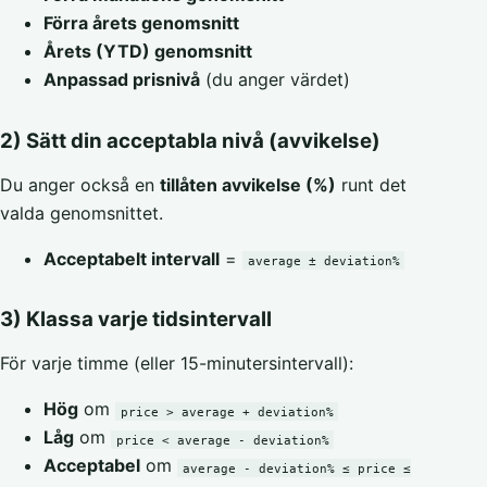
Förra årets genomsnitt
Årets (YTD) genomsnitt
Anpassad prisnivå
(du anger värdet)
2) Sätt din acceptabla nivå (avvikelse)
Du anger också en
tillåten avvikelse (%)
runt det
valda genomsnittet.
Acceptabelt intervall
=
average ± deviation%
3) Klassa varje tidsintervall
För varje timme (eller 15-minutersintervall):
Hög
om
price > average + deviation%
Låg
om
price < average - deviation%
Acceptabel
om
average - deviation% ≤ price ≤