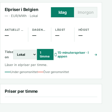
Elpriser i Belgien
Idag
Imorgon
— · EUR/MWh · Lokal
AKTUELLT PRIS
DAGENS GENOMSNITT
LÄGST
HÖGST
—
—
—
—
Tidsz
1
15-minuterspriser · I
→
timme
appen
on
Läser in elpriser per timme.
Under genomsnittet
Över genomsnittet
Priser per timme