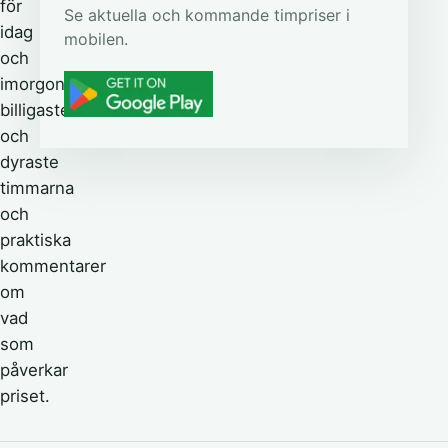
för
Se aktuella och kommande timpriser i
idag
mobilen.
och
imorgon,
billigaste
och
dyraste
timmarna
och
praktiska
kommentarer
om
vad
som
påverkar
priset.