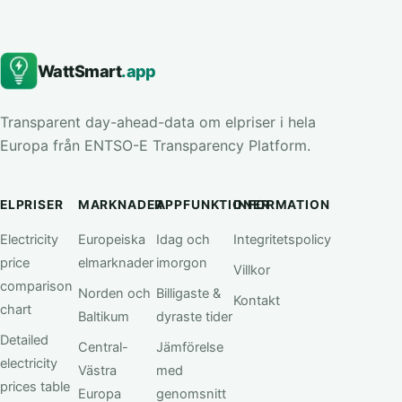
WattSmart
.app
Transparent day-ahead-data om elpriser i hela
Europa från ENTSO-E Transparency Platform.
ELPRISER
MARKNADER
APPFUNKTIONER
INFORMATION
Electricity
Europeiska
Idag och
Integritetspolicy
price
elmarknader
imorgon
Villkor
comparison
Norden och
Billigaste &
Kontakt
chart
Baltikum
dyraste tider
Detailed
Central-
Jämförelse
electricity
Västra
med
prices table
Europa
genomsnitt