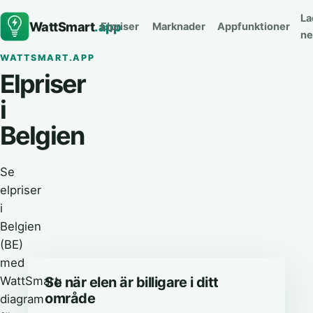
La
WattSmart
.app
Elpriser
Marknader
Appfunktioner
ne
WATTSMART.APP
Elpriser
i
Belgien
Se
elpriser
i
Belgien
(BE)
med
WattSmart:
Se när elen är billigare i ditt
område
diagram