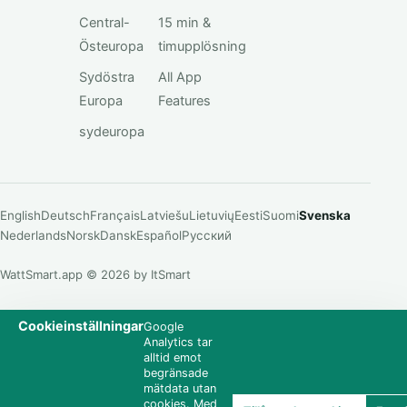
Central-
15 min &
Östeuropa
timupplösning
Sydöstra
All App
Europa
Features
sydeuropa
English
Deutsch
Français
Latviešu
Lietuvių
Eesti
Suomi
Svenska
Nederlands
Norsk
Dansk
Español
Русский
WattSmart.app © 2026 by ItSmart
Cookieinställningar
Google
Analytics tar
alltid emot
begränsade
mätdata utan
cookies. Med