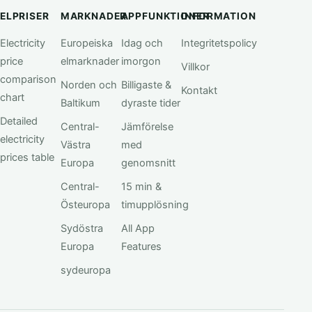
ELPRISER
MARKNADER
APPFUNKTIONER
INFORMATION
Electricity
Europeiska
Idag och
Integritetspolicy
price
elmarknader
imorgon
Villkor
comparison
Norden och
Billigaste &
Kontakt
chart
Baltikum
dyraste tider
Detailed
Central-
Jämförelse
electricity
Västra
med
prices table
Europa
genomsnitt
Central-
15 min &
Östeuropa
timupplösning
Sydöstra
All App
Europa
Features
sydeuropa