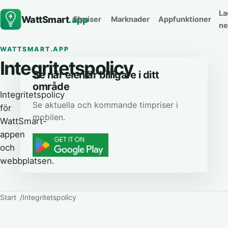
La
WattSmart
.app
Elpriser
Marknader
Appfunktioner
ne
WATTSMART.APP
Integritetspolicy
Se när elen är billigare i ditt
område
Integritetspolicy
Se aktuella och kommande timpriser i
för
mobilen.
WattSmart-
appen
och
webbplatsen.
Start
Integritetspolicy