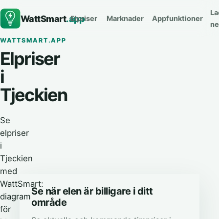
La
WattSmart
.app
Elpriser
Marknader
Appfunktioner
ne
WATTSMART.APP
Elpriser
i
Tjeckien
Se
elpriser
i
Tjeckien
med
WattSmart:
Se när elen är billigare i ditt
diagram
område
för