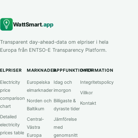
WattSmart
.app
Transparent day-ahead-data om elpriser i hela
Europa från ENTSO-E Transparency Platform.
ELPRISER
MARKNADER
APPFUNKTIONER
INFORMATION
Electricity
Europeiska
Idag och
Integritetspolicy
price
elmarknader
imorgon
Villkor
comparison
Norden och
Billigaste &
Kontakt
chart
Baltikum
dyraste tider
Detailed
Central-
Jämförelse
electricity
Västra
med
prices table
Europa
genomsnitt