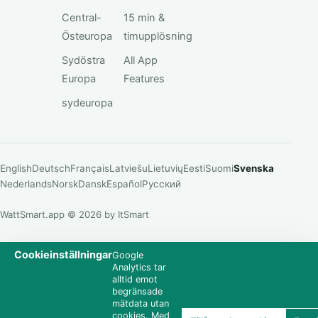
Central-
15 min &
Östeuropa
timupplösning
Sydöstra
All App
Europa
Features
sydeuropa
English
Deutsch
Français
Latviešu
Lietuvių
Eesti
Suomi
Svenska
Nederlands
Norsk
Dansk
Español
Русский
WattSmart.app © 2026 by ItSmart
Cookieinställningar
Google
Analytics tar
alltid emot
begränsade
mätdata utan
cookies. Med