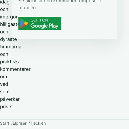
Se aktuella och kommande timpriser i
idag
mobilen.
och
imorgon,
billigaste
och
dyraste
timmarna
och
praktiska
kommentarer
om
vad
som
påverkar
priset.
Start
Elpriser
Tjeckien