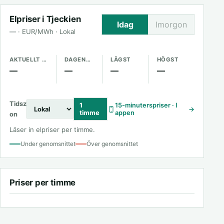
Elpriser i Tjeckien
Idag
Imorgon
— · EUR/MWh · Lokal
AKTUELLT PRIS
DAGENS GENOMSNITT
LÄGST
HÖGST
—
—
—
—
Tidsz
1
15-minuterspriser · I
→
timme
appen
on
Läser in elpriser per timme.
Under genomsnittet
Över genomsnittet
Priser per timme