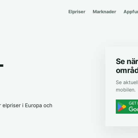
Elpriser
Marknader
Appfu
-
Se när 
områ
Se aktuel
mobilen.
elpriser i Europa och