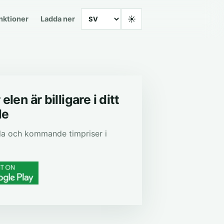
Language
☀
nktioner
Ladda ner
elen är billigare i ditt
de
la och kommande timpriser i