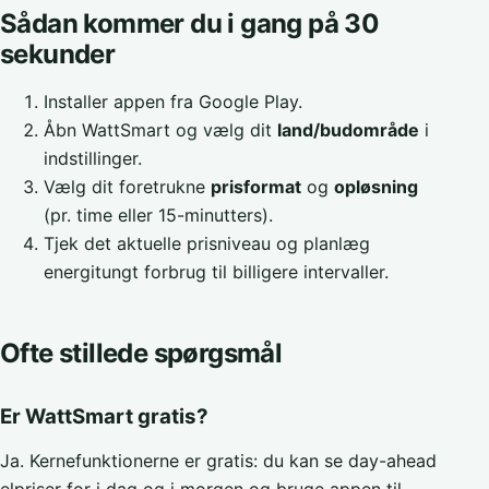
Sådan kommer du i gang på 30
sekunder
Installer appen fra Google Play.
Åbn WattSmart og vælg dit
land/budområde
i
indstillinger.
Vælg dit foretrukne
prisformat
og
opløsning
(pr. time eller 15-minutters).
Tjek det aktuelle prisniveau og planlæg
energitungt forbrug til billigere intervaller.
Ofte stillede spørgsmål
Er WattSmart gratis?
Ja. Kernefunktionerne er gratis: du kan se day-ahead
elpriser for i dag og i morgen og bruge appen til