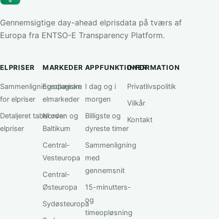
Gennemsigtige day-ahead elprisdata på tværs af
Europa fra ENTSO-E Transparency Platform.
ELPRISER
MARKEDER
APPFUNKTIONER
INFORMATION
Sammenligningsdiagram
Europæiske
I dag og i
Privatlivspolitik
for elpriser
elmarkeder
morgen
Vilkår
Detaljeret tabel over
Norden og
Billigste og
Kontakt
elpriser
Baltikum
dyreste timer
Central-
Sammenligning
Vesteuropa
med
gennemsnit
Central-
Østeuropa
15-minutters-
og
Sydøsteuropa
timeopløsning