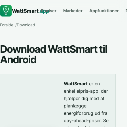
WattSmart
.app
Elpriser
Markeder
Appfunktioner
Forside
Download
Download WattSmart til
Android
WattSmart
er en
enkel elpris-app, der
hjælper dig med at
planlægge
energiforbrug ud fra
day-ahead-priser. Se