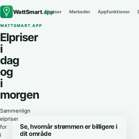
WattSmart
.app
Elpriser
Markeder
Appfunktioner
WATTSMART.APP
Elpriser
i
dag
og
i
morgen
Sammenlign
elpriser
Se, hvornår strømmen er billigere i
for
dit område
i