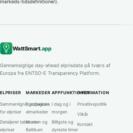
markeds-tidsdefinitioner).
WattSmart
.app
Gennemsigtige day-ahead elprisdata på tværs af
Europa fra ENTSO-E Transparency Platform.
ELPRISER
MARKEDER
APPFUNKTIONER
INFORMATION
Sammenligningsdiagram
Europæiske
I dag og i
Privatlivspolitik
for elpriser
elmarkeder
morgen
Vilkår
Detaljeret tabel over
Norden og
Billigste og
Kontakt
elpriser
Baltikum
dyreste timer