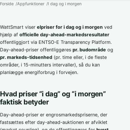
Forside
Appfunktioner
I dag og i morgen
WattSmart viser
elpriser for i dag og i morgen
ved
hjælp af
officielle day-ahead-markedsresultater
offentliggjort via ENTSO-E Transparency Platform.
Day-ahead-priser offentliggøres
pr. budområde
og
pr. markeds-tidsenhed
(pr. time eller, i de fleste
områder, i 15-minutters intervaller), så du kan
planlægge energiforbrug i forvejen.
Hvad priser “i dag” og “i morgen”
faktisk betyder
Day-ahead-priser er engrosmarkedspriserne, der
fastsættes efter day-ahead-auktionen er afviklet
(market coupling), og de offentliggøres for
hvert