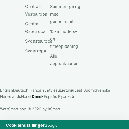
Central-
Sammenligning
Vesteuropa
med
gennemsnit
Central-
Østeuropa
15-minutters-
og
Sydøsteuropa
timeopløsning
Sydeuropa
Alle
appfunktioner
English
Deutsch
Français
Latviešu
Lietuvių
Eesti
Suomi
Svenska
Nederlands
Norsk
Dansk
Español
Русский
WattSmart.app © 2026 by ItSmart
Cookieindstillinger
Google