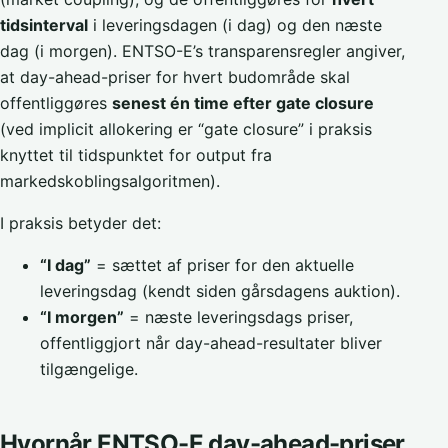
tidsinterval
i leveringsdagen (i dag) og den næste
dag (i morgen). ENTSO-E’s transparensregler angiver,
at day-ahead-priser for hvert budområde skal
offentliggøres
senest én time efter gate closure
(ved implicit allokering er “gate closure” i praksis
knyttet til tidspunktet for output fra
markedskoblingsalgoritmen).
I praksis betyder det:
“I dag”
= sættet af priser for den aktuelle
leveringsdag (kendt siden gårsdagens auktion).
“I morgen”
= næste leveringsdags priser,
offentliggjort når day-ahead-resultater bliver
tilgængelige.
Hvornår ENTSO-E day-ahead-priser