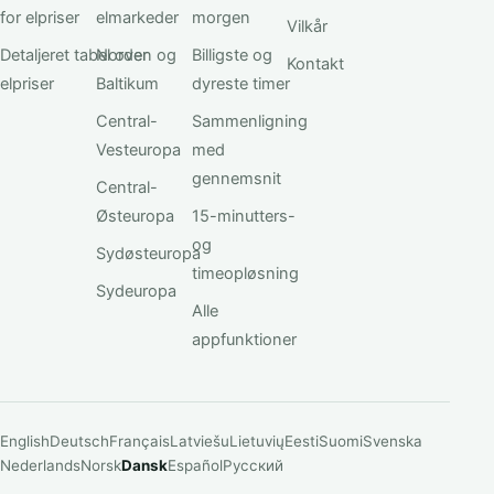
for elpriser
elmarkeder
morgen
Vilkår
Detaljeret tabel over
Norden og
Billigste og
Kontakt
elpriser
Baltikum
dyreste timer
Central-
Sammenligning
Vesteuropa
med
gennemsnit
Central-
Østeuropa
15-minutters-
og
Sydøsteuropa
timeopløsning
Sydeuropa
Alle
appfunktioner
English
Deutsch
Français
Latviešu
Lietuvių
Eesti
Suomi
Svenska
Nederlands
Norsk
Dansk
Español
Русский