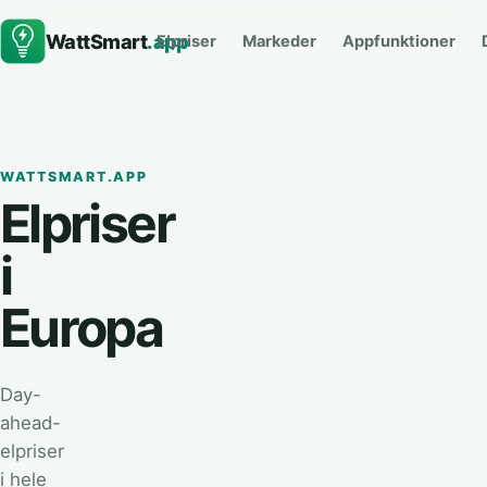
WattSmart
.app
Elpriser
Markeder
Appfunktioner
WATTSMART.APP
Elpriser
i
Europa
Day-
ahead-
elpriser
i hele