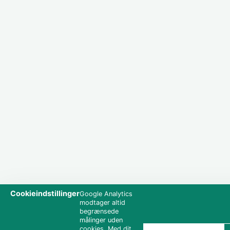
Cookieindstillinger
Google Analytics
modtager altid
begrænsede
målinger uden
cookies. Med dit