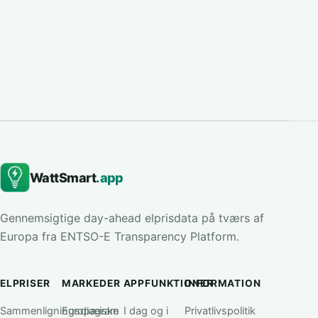
WattSmart
.app
Gennemsigtige day-ahead elprisdata på tværs af
Europa fra ENTSO-E Transparency Platform.
ELPRISER
MARKEDER
APPFUNKTIONER
INFORMATION
Sammenligningsdiagram
Europæiske
I dag og i
Privatlivspolitik