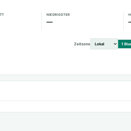
TT
NIEDRIGSTER
H
—
Zeitzone
1 St