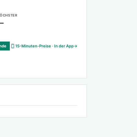
ÖCHSTER
—
unde
15-Minuten-Preise · In der App
→