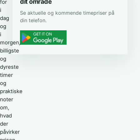
dit område
for
i
Se aktuelle og kommende timepriser på
dag
din telefon.
og
i
morgen,
billigste
og
dyreste
timer
og
praktiske
noter
om,
hvad
der
påvirker