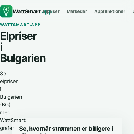
WattSmart
.app
Elpriser
Markeder
Appfunktioner
WATTSMART.APP
Elpriser
i
Bulgarien
Se
elpriser
i
Bulgarien
(BG)
med
WattSmart:
grafer
Se, hvornår strømmen er billigere i