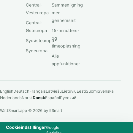
Central-
Sammenligning
Vesteuropa
med
gennemsnit
Central-
Østeuropa
15-minutters-
og
Sydøsteuropa
timeopløsning
Sydeuropa
Alle
appfunktioner
English
Deutsch
Français
Latviešu
Lietuvių
Eesti
Suomi
Svenska
Nederlands
Norsk
Dansk
Español
Русский
WattSmart.app © 2026 by ItSmart
Cookieindstillinger
Google
Analytics