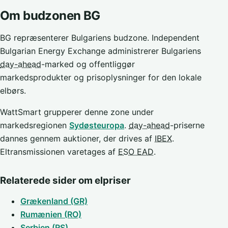
Om budzonen BG
BG repræsenterer Bulgariens budzone. Independent
Bulgarian Energy Exchange administrerer Bulgariens
day-ahead
-marked og offentliggør
markedsprodukter og prisoplysninger for den lokale
elbørs.
WattSmart grupperer denne zone under
markedsregionen
Sydøsteuropa
.
day-ahead
-priserne
dannes gennem auktioner, der drives af
IBEX
.
Eltransmissionen varetages af
ESO EAD
.
Relaterede sider om elpriser
Grækenland (GR)
Rumænien (RO)
Serbien (RS)