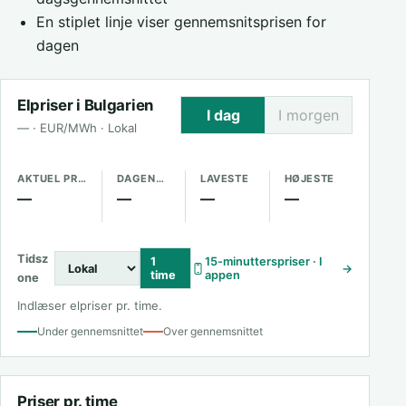
En stiplet linje viser gennemsnitsprisen for
dagen
Elpriser i Bulgarien
I dag
I morgen
— · EUR/MWh · Lokal
AKTUEL PRIS
DAGENS GENNEMSNIT
LAVESTE
HØJESTE
—
—
—
—
Tidsz
1
15-minutterspriser · I
→
time
appen
one
Indlæser elpriser pr. time.
Under gennemsnittet
Over gennemsnittet
Priser pr. time