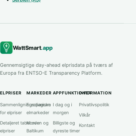
WattSmart
.app
Gennemsigtige day-ahead elprisdata på tværs af
Europa fra ENTSO-E Transparency Platform.
ELPRISER
MARKEDER
APPFUNKTIONER
INFORMATION
Sammenligningsdiagram
Europæiske
I dag og i
Privatlivspolitik
for elpriser
elmarkeder
morgen
Vilkår
Detaljeret tabel over
Norden og
Billigste og
Kontakt
elpriser
Baltikum
dyreste timer