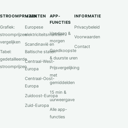
STROOMPRIJZEN
MARKTEN
APP-
INFORMATIE
FUNCTIES
Grafiek:
Europese
Privacybeleid
Vandaag &
stroomprijzen
elektriciteitsmarkten
Voorwaarden
morgen
vergelijken
Scandinavië en
Contact
Goedkoopste
Tabel:
Baltische staten
& duurste uren
gedetailleerde
Centraal-West-
stroomprijzen
Prijsvergelijking
Europa
met
Centraal-Oost-
gemiddelden
Europa
15 min &
Zuidoost-Europa
uurweergave
Zuid-Europa
Alle app-
functies