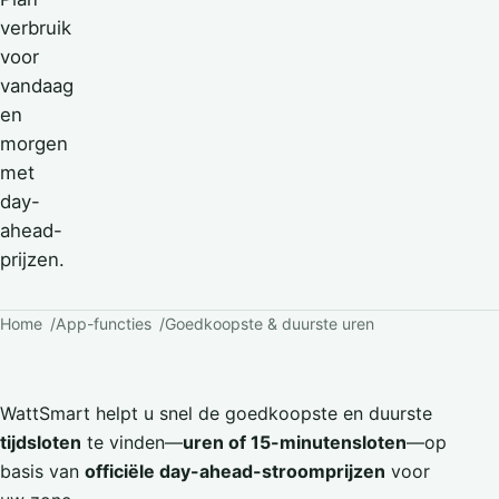
verbruik
voor
vandaag
en
morgen
met
day-
ahead-
prijzen.
Home
App-functies
Goedkoopste & duurste uren
WattSmart helpt u snel de goedkoopste en duurste
tijdsloten
te vinden—
uren of 15-minutensloten
—op
basis van
officiële day-ahead-stroomprijzen
voor