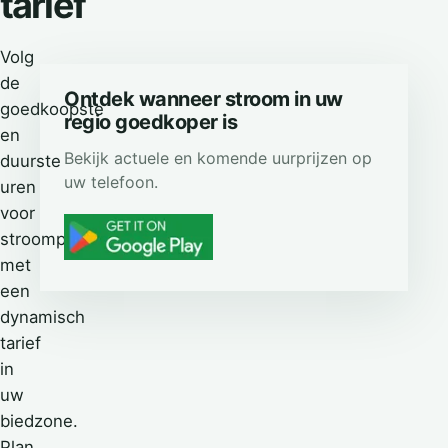
tarief
Volg
de
Ontdek wanneer stroom in uw
goedkoopste
regio goedkoper is
en
Bekijk actuele en komende uurprijzen op
duurste
uw telefoon.
uren
voor
stroomprijzen
met
een
dynamisch
tarief
in
uw
biedzone.
Plan