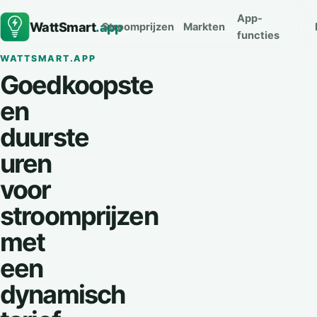
App-
WattSmart
.app
Stroomprijzen
Markten
functies
WATTSMART.APP
Goedkoopste
en
duurste
uren
voor
stroomprijzen
met
een
dynamisch