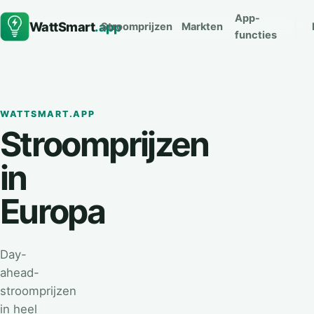
App-
WattSmart
.app
Stroomprijzen
Markten
functies
WATTSMART.APP
Stroomprijzen
in
Europa
Day-
ahead-
stroomprijzen
in heel