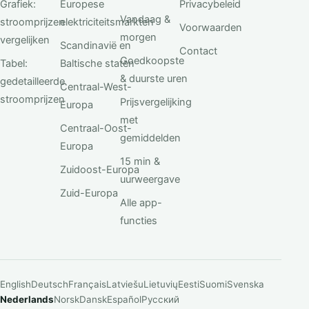
Grafiek:
Europese
Privacybeleid
Vandaag &
stroomprijzen
elektriciteitsmarkten
Voorwaarden
morgen
vergelijken
Scandinavië en
Contact
Goedkoopste
Tabel:
Baltische staten
& duurste uren
gedetailleerde
Centraal-West-
stroomprijzen
Prijsvergelijking
Europa
met
Centraal-Oost-
gemiddelden
Europa
15 min &
Zuidoost-Europa
uurweergave
Zuid-Europa
Alle app-
functies
English
Deutsch
Français
Latviešu
Lietuvių
Eesti
Suomi
Svenska
Nederlands
Norsk
Dansk
Español
Русский