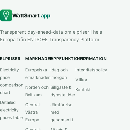
WattSmart
.app
Transparent day-ahead-data om elpriser i hela
Europa från ENTSO-E Transparency Platform.
ELPRISER
MARKNADER
APPFUNKTIONER
INFORMATION
Electricity
Europeiska
Idag och
Integritetspolicy
price
elmarknader
imorgon
Villkor
comparison
Norden och
Billigaste &
Kontakt
chart
Baltikum
dyraste tider
Detailed
Central-
Jämförelse
electricity
Västra
med
prices table
Europa
genomsnitt
Central-
15 min &