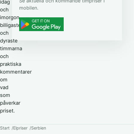
Se aktuella och kommande timpriser i
idag
mobilen.
och
imorgon,
billigaste
och
dyraste
timmarna
och
praktiska
kommentarer
om
vad
som
påverkar
priset.
Start
Elpriser
Serbien