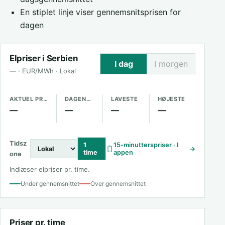
En stiplet linje viser gennemsnitsprisen for
dagen
Elpriser i Serbien
I dag
I morgen
— · EUR/MWh · Lokal
AKTUEL PRIS
DAGENS GENNEMSNIT
LAVESTE
HØJESTE
—
—
—
—
Tidsz
1
15-minutterspriser · I
→
time
appen
one
Indlæser elpriser pr. time.
Under gennemsnittet
Over gennemsnittet
Priser pr. time