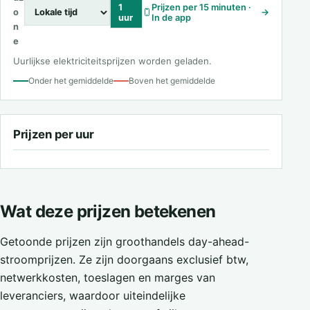
1
Prijzen per 15 minuten ·
o
→
uur
In de app
n
e
Uurlijkse elektriciteitsprijzen worden geladen.
Onder het gemiddelde
Boven het gemiddelde
Prijzen per uur
Wat deze prijzen betekenen
Getoonde prijzen zijn groothandels day-ahead-
stroomprijzen. Ze zijn doorgaans exclusief btw,
netwerkkosten, toeslagen en marges van
leveranciers, waardoor uiteindelijke