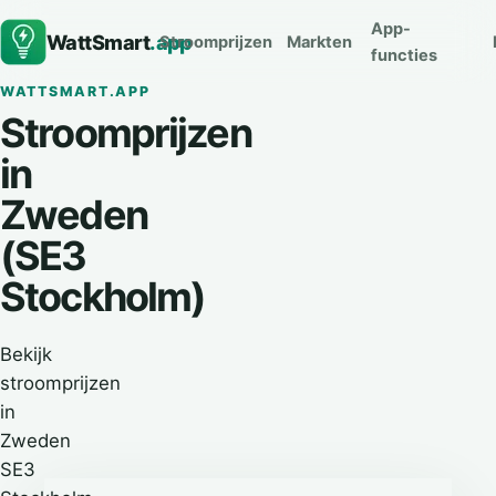
App-
WattSmart
.app
Stroomprijzen
Markten
functies
WATTSMART.APP
Stroomprijzen
in
Zweden
(SE3
Stockholm)
Bekijk
stroomprijzen
in
Zweden
SE3