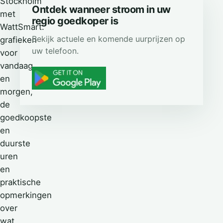
Stockholm
Ontdek wanneer stroom in uw
met
regio goedkoper is
WattSmart:
Bekijk actuele en komende uurprijzen op
grafieken
uw telefoon.
voor
vandaag
en
morgen,
de
goedkoopste
en
duurste
uren
en
praktische
opmerkingen
over
wat