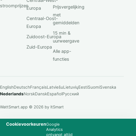
Centraal-West-
stroomprijzen
Prijsvergelijking
Europa
met
Centraal-Oost-
gemiddelden
Europa
15 min &
Zuidoost-Europa
uurweergave
Zuid-Europa
Alle app-
functies
English
Deutsch
Français
Latviešu
Lietuvių
Eesti
Suomi
Svenska
Nederlands
Norsk
Dansk
Español
Русский
WattSmart.app © 2026 by ItSmart
Cookievoorkeuren
Google
Analytics
ontvangt altijd