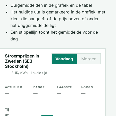
Uurgemiddelden in de grafiek en de tabel
Het huidige uur is gemarkeerd in de grafiek, met
kleur die aangeeft of de prijs boven of onder
het daggemiddelde ligt
Een stippellijn toont het gemiddelde voor de
dag
Stroomprijzen in
Vandaag
Morgen
Zweden (SE3
Stockholm)
— · EUR/MWh · Lokale tijd
ACTUELE PRIJS
DAGGEMIDDELDE
LAAGSTE
HOOGSTE
—
—
—
—
Tij
dz