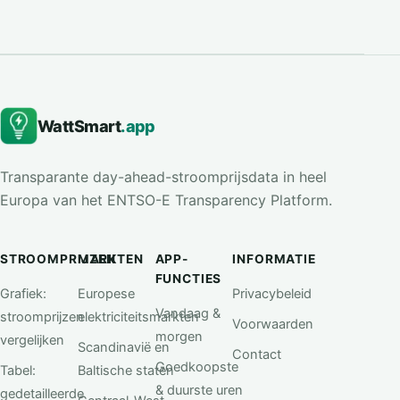
WattSmart
.app
Transparante day-ahead-stroomprijsdata in heel
Europa van het ENTSO-E Transparency Platform.
STROOMPRIJZEN
MARKTEN
APP-
INFORMATIE
FUNCTIES
Grafiek:
Europese
Privacybeleid
Vandaag &
stroomprijzen
elektriciteitsmarkten
Voorwaarden
morgen
vergelijken
Scandinavië en
Contact
Goedkoopste
Tabel:
Baltische staten
& duurste uren
gedetailleerde