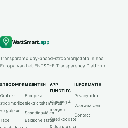
WattSmart
.app
Transparante day-ahead-stroomprijsdata in heel
Europa van het ENTSO-E Transparency Platform.
STROOMPRIJZEN
MARKTEN
APP-
INFORMATIE
FUNCTIES
Grafiek:
Europese
Privacybeleid
Vandaag &
stroomprijzen
elektriciteitsmarkten
Voorwaarden
morgen
vergelijken
Scandinavië en
Contact
Goedkoopste
Tabel:
Baltische staten
& duurste uren
gedetailleerde