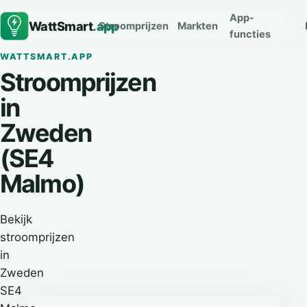
App-
WattSmart
.app
Stroomprijzen
Markten
functies
WATTSMART.APP
Stroomprijzen
in
Zweden
(SE4
Malmo)
Bekijk
stroomprijzen
in
Zweden
SE4