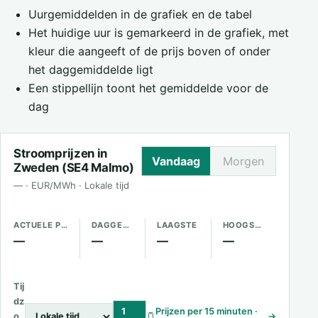
Uurgemiddelden in de grafiek en de tabel
Het huidige uur is gemarkeerd in de grafiek, met
kleur die aangeeft of de prijs boven of onder
het daggemiddelde ligt
Een stippellijn toont het gemiddelde voor de
dag
Stroomprijzen in
Vandaag
Morgen
Zweden (SE4 Malmo)
— · EUR/MWh · Lokale tijd
ACTUELE PRIJS
DAGGEMIDDELDE
LAAGSTE
HOOGSTE
—
—
—
—
Tij
dz
1
Prijzen per 15 minuten ·
o
→