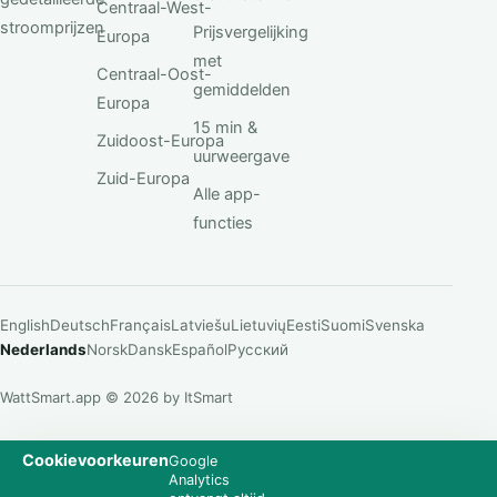
Centraal-West-
stroomprijzen
Prijsvergelijking
Europa
met
Centraal-Oost-
gemiddelden
Europa
15 min &
Zuidoost-Europa
uurweergave
Zuid-Europa
Alle app-
functies
English
Deutsch
Français
Latviešu
Lietuvių
Eesti
Suomi
Svenska
Nederlands
Norsk
Dansk
Español
Русский
WattSmart.app © 2026 by ItSmart
Cookievoorkeuren
Google
Analytics