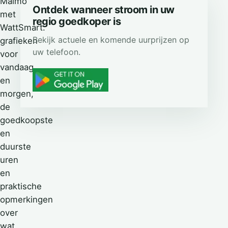
Malmo
Ontdek wanneer stroom in uw
met
regio goedkoper is
WattSmart:
Bekijk actuele en komende uurprijzen op
grafieken
uw telefoon.
voor
vandaag
en
morgen,
de
goedkoopste
en
duurste
uren
en
praktische
opmerkingen
over
wat